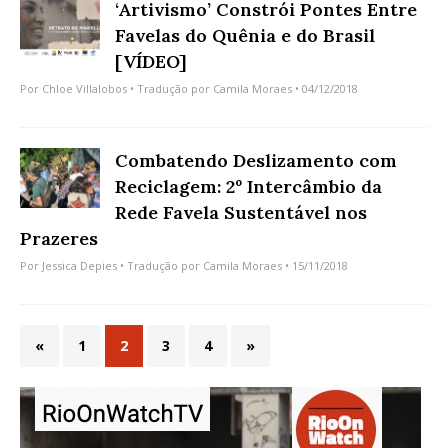
‘Artivismo’ Constrói Pontes Entre
Favelas do Quênia e do Brasil
[VÍDEO]
Por
Chloe Villalobos
• Tradução por
Camila Moraes
• 04/12/2018
Combatendo Deslizamento com
Reciclagem: 2º Intercâmbio da
Rede Favela Sustentável nos
Prazeres
Por
Jessica Depies
• Tradução por
Camila Moraes
• 15/11/2018
«
1
2
3
4
»