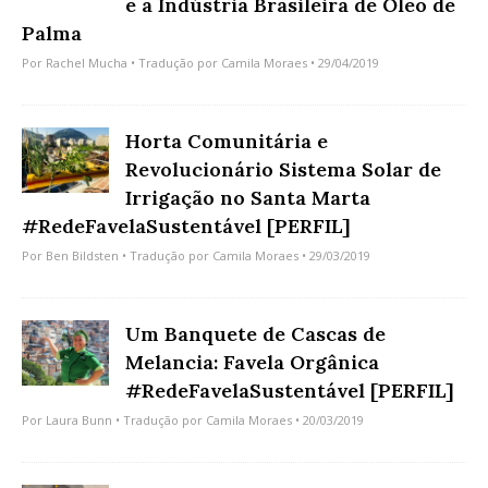
e a Indústria Brasileira de Óleo de
Palma
Por
Rachel Mucha
• Tradução por
Camila Moraes
• 29/04/2019
Horta Comunitária e
Revolucionário Sistema Solar de
Irrigação no Santa Marta
#RedeFavelaSustentável [PERFIL]
Por
Ben Bildsten
• Tradução por
Camila Moraes
• 29/03/2019
Um Banquete de Cascas de
Melancia: Favela Orgânica
#RedeFavelaSustentável [PERFIL]
Por
Laura Bunn
• Tradução por
Camila Moraes
• 20/03/2019