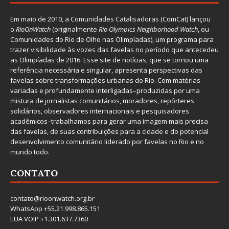
Em maio de 2010, a
Comunidades Catalisadoras
(ComCat) lançou
o
RioOnWatch
(originalmente
Ri
o Olympics Neighborhood Watch
, ou
Comunidades do Rio de Olho nas Olimpíadas), um programa para
trazer visibilidade às vozes das favelas no período que antecedeu
as Olimpíadas de 2016. Esse site de notícias, que se tornou uma
referência necessária e singular, apresenta perspectivas das
favelas sobre transformações urbanas do Rio. Com matérias
variadas e profundamente interligadas–produzidas por uma
mistura de jornalistas comunitários, moradores, repórteres
solidários, observadores internacionais e pesquisadores
acadêmicos–trabalhamos para gerar uma imagem mais precisa
das favelas, de suas contribuições para a cidade e do potencial
desenvolvimento comunitário liderado por favelas no Rio e no
mundo todo.
CONTATO
contato@rioonwatch.org.br
WhatsApp +55.21.998.865.151
EUA VOIP +1.301.637.7360