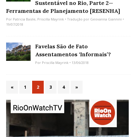
Sustentável no Rio, Parte 2—
Ferramentas de Planejamento [RESENHA]
Por
Patricia Basile
,
Priscilla Mayrink
• Tradução por
Geovanna Giannini
•
19/07/2018
Favelas São de Fato
Assentamentos ‘Informais’?
Por
Priscilla Mayrink
• 13/06/2018
«
1
2
3
4
»