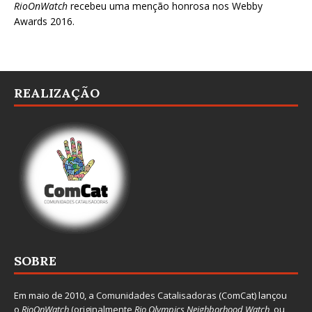
RioOnWatch
recebeu uma menção honrosa nos
Webby
Awards 2016
.
REALIZAÇÃO
SOBRE
Em maio de 2010, a
Comunidades Catalisadoras
(ComCat) lançou
o
RioOnWatch
(originalmente
Ri
o Olympics Neighborhood Watch
, ou