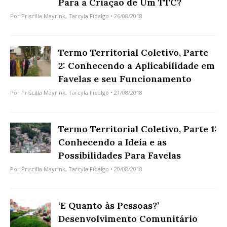
Para a Criação de Um TTC?
Por
Priscilla Mayrink
,
Tarcyla Fidalgo
• 26/08/2018
Termo Territorial Coletivo, Parte
2: Conhecendo a Aplicabilidade em
Favelas e seu Funcionamento
Por
Priscilla Mayrink
,
Tarcyla Fidalgo
• 21/08/2018
Termo Territorial Coletivo, Parte 1:
Conhecendo a Ideia e as
Possibilidades Para Favelas
Por
Priscilla Mayrink
,
Tarcyla Fidalgo
• 20/08/2018
‘E Quanto às Pessoas?’
Desenvolvimento Comunitário