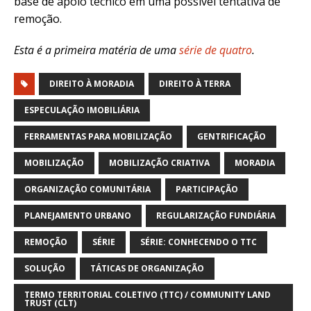
base de apoio técnico em uma possível tentativa de
remoção.
Esta é a primeira matéria de uma
série de quatro
.
DIREITO À MORADIA
DIREITO À TERRA
ESPECULAÇÃO IMOBILIÁRIA
FERRAMENTAS PARA MOBILIZAÇÃO
GENTRIFICAÇÃO
MOBILIZAÇÃO
MOBILIZAÇÃO CRIATIVA
MORADIA
ORGANIZAÇÃO COMUNITÁRIA
PARTICIPAÇÃO
PLANEJAMENTO URBANO
REGULARIZAÇÃO FUNDIÁRIA
REMOÇÃO
SÉRIE
SÉRIE: CONHECENDO O TTC
SOLUÇÃO
TÁTICAS DE ORGANIZAÇÃO
TERMO TERRITORIAL COLETIVO (TTC) / COMMUNITY LAND
TRUST (CLT)