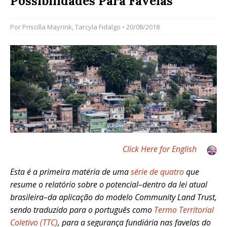
Possibilidades Para Favelas
Por
Priscilla Mayrink
,
Tarcyla Fidalgo
• 20/08/2018
Click Here for English
Esta é a primeira matéria de uma
série de quatro
que
resume o relatório sobre o potencial–dentro da lei atual
brasileira–da aplicação do modelo Community Land Trust,
sendo traduzido para o português como
Termo Territorial
Coletivo (TTC)
, para a segurança fundiária nas favelas do