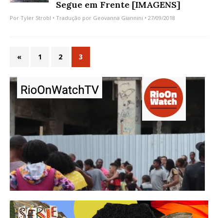
Segue em Frente [IMAGENS]
Por
Tyler Strobl
• Tradução por
Geovanna Giannini
• 27/09/2018
«
1
2
3