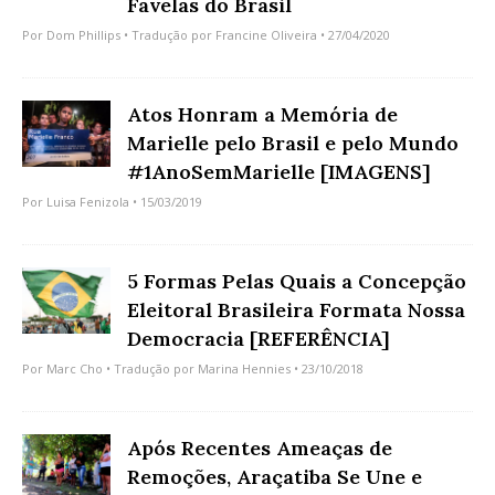
Favelas do Brasil
Por
Dom Phillips
• Tradução por
Francine Oliveira
• 27/04/2020
Atos Honram a Memória de
Marielle pelo Brasil e pelo Mundo
#1AnoSemMarielle [IMAGENS]
Por
Luisa Fenizola
• 15/03/2019
5 Formas Pelas Quais a Concepção
Eleitoral Brasileira Formata Nossa
Democracia [REFERÊNCIA]
Por
Marc Cho
• Tradução por
Marina Hennies
• 23/10/2018
Após Recentes Ameaças de
Remoções, Araçatiba Se Une e