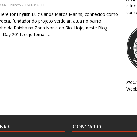
oseli Franco
• 16/10/2011
e Inc
consc
 Here for English Luiz Carlos Matos Marins, conhecido como
Poeta, fundador do projeto Verdejar, atua no bairro
ho da Rainha na Zona Norte do Rio. Hoje, neste Blog
n Day 2011, cujo tema
[…]
RioO
Webb
BRE
CONTATO