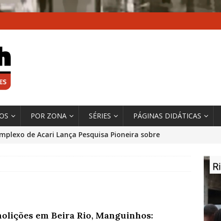
XOS
POR ZONA
SÉRIES
PÁGINAS DIDÁTICAS
mplexo de Acari Lança Pesquisa Pioneira sobre
chentes na Comunidade
DADOS E PESQUISA
 Contexto da Ultrapassagem Climática, ‘As Cidades
 o Fogo que Impulsionam a Mudança de que
rma Autora Coordenadora Principal de Relatório
olições em Beira Rio, Manguinhos:
 Sobre Cidades
*DESTAQUE