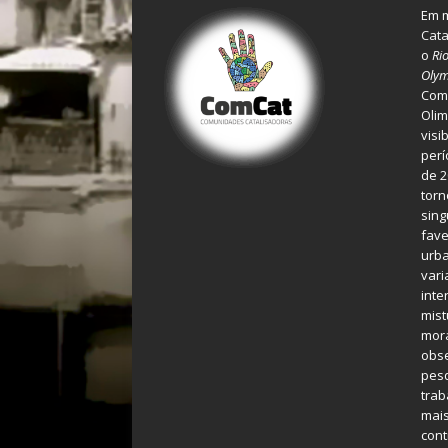
Em m
Cata
o
Ri
Olym
Comu
Olim
visi
perí
de 2
torn
sing
fave
urba
var
inte
mist
mora
obse
pes
tra
mais
cont