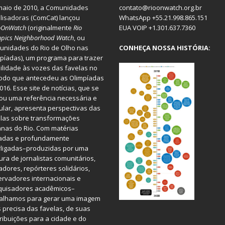
aio de 2010, a
Comunidades
contato@rioonwatch.org.br
lisadoras
(ComCat) lançou
WhatsApp +55.21.998.865.151
oOnWatch
(originalmente
Ri
o
EUA VOIP +1.301.637.7360
pics Neighborhood Watch
, ou
nidades do Rio de Olho nas
CONHEÇA NOSSA HISTÓRIA:
píadas), um programa para trazer
bilidade às vozes das favelas no
odo que antecedeu as Olimpíadas
016. Esse site de notícias, que se
ou uma referência necessária e
ular, apresenta perspectivas das
las sobre transformações
nas do Rio. Com matérias
iadas e profundamente
rligadas–produzidas por uma
ura de jornalistas comunitários,
dores, repórteres solidários,
rvadores internacionais e
quisadores acadêmicos–
balhamos para gerar uma imagem
 precisa das favelas, de suas
ribuições para a cidade e do