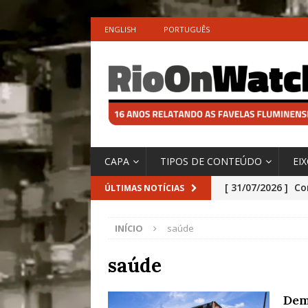
ENGLISH
PORTUGUÊS
CAPA
TIPOS DE CONTEÚDO
EI
[ 31/07/2026 ]
Co
ÚLTIMAS NOTÍCIAS
Impactos das En
INÍCIO
saúde
[ 29/07/2026 ]
No
São o Cadinho e
saúde
Precisamos’, Afi
Dem
Especial do IPCC