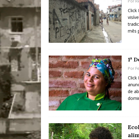
Por
R
Click
visív
tradi
mês p
1ª 
Por
Fe
Click
anunc
de ab
domi
Eco
ali