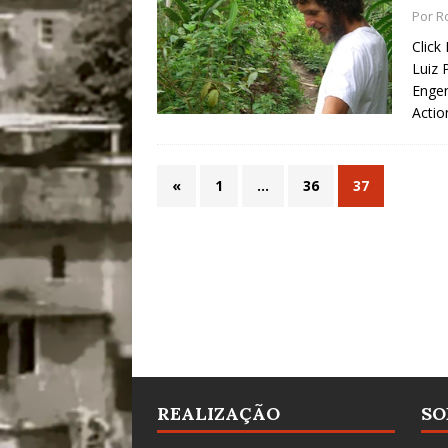
Por
R
Click
Luiz 
Engen
Actio
«
1
…
36
37
REALIZAÇÃO
SO