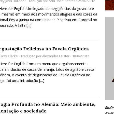
exy Josh Dorado
• Tradução por
Ana Rosa Santos
• 25/07/2012
 Here for English Um legado de negligências do governo é
el mesmo em meio aos movimentos alegres e das cores da
cional Festa Junina na comunidade Pica-Pau em Cordovil no
assado. A falta
[…]
Degustação Deliciosa no Favela Orgânica
licity Clarke
• Tradução por
Alexandra Leister
• 18/04/2012
 Here for English Com um menu que orgulhosamente
ia a inclusão de casca de laranja, talos de agrião e casca
óbora, o evento de degustação do Favela Orgânica no
ngo foi uma introdução
[…]
logia Profunda no Alemão: Meio ambiente,
RioO
mentação e sociedade
Awar