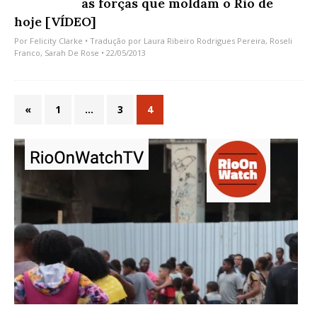
as forças que moldam o Rio de
hoje [VÍDEO]
Por
Felicity Clarke
• Tradução por
Laura Ribeiro Rodrigues Pereira
,
Roseli
Franco
,
Sarah De Rose
• 22/05/2013
«
1
…
3
4