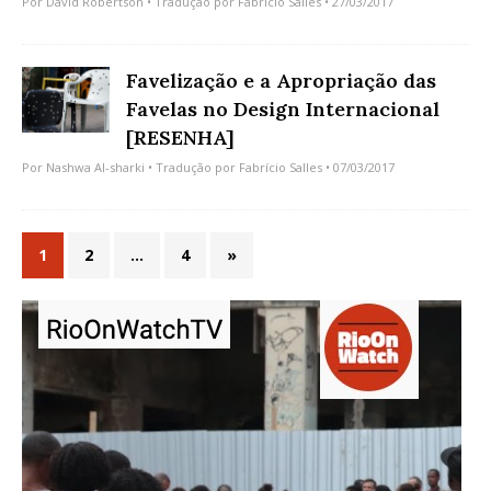
Por
David Robertson
• Tradução por
Fabrício Salles
• 27/03/2017
Favelização e a Apropriação das
Favelas no Design Internacional
[RESENHA]
Por
Nashwa Al-sharki
• Tradução por
Fabrício Salles
• 07/03/2017
1
2
…
4
»