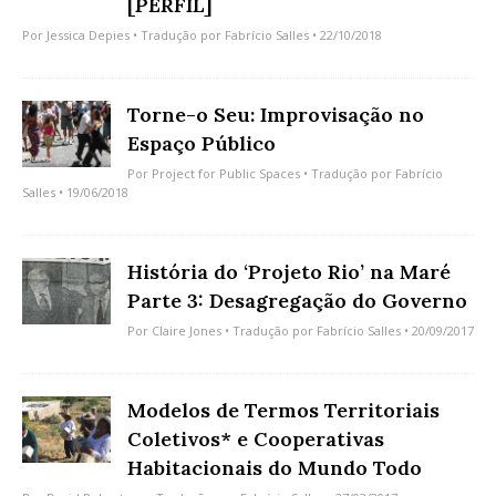
[PERFIL]
Por
Jessica Depies
• Tradução por
Fabrício Salles
• 22/10/2018
Torne-o Seu: Improvisação no
Espaço Público
Por
Project for Public Spaces
• Tradução por
Fabrício
Salles
• 19/06/2018
História do ‘Projeto Rio’ na Maré
Parte 3: Desagregação do Governo
Por
Claire Jones
• Tradução por
Fabrício Salles
• 20/09/2017
Modelos de Termos Territoriais
Coletivos* e Cooperativas
Habitacionais do Mundo Todo