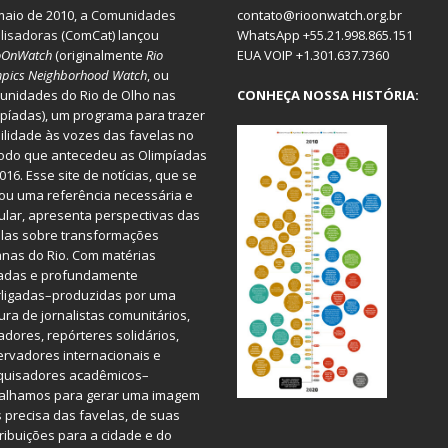
aio de 2010, a
Comunidades
contato@rioonwatch.org.br
lisadoras
(ComCat) lançou
WhatsApp +55.21.998.865.151
oOnWatch
(originalmente
Ri
o
EUA VOIP +1.301.637.7360
pics Neighborhood Watch
, ou
nidades do Rio de Olho nas
CONHEÇA NOSSA HISTÓRIA:
píadas), um programa para trazer
bilidade às vozes das favelas no
odo que antecedeu as Olimpíadas
016. Esse site de notícias, que se
ou uma referência necessária e
ular, apresenta perspectivas das
las sobre transformações
nas do Rio. Com matérias
iadas e profundamente
rligadas–produzidas por uma
ura de jornalistas comunitários,
dores, repórteres solidários,
rvadores internacionais e
quisadores acadêmicos–
balhamos para gerar uma imagem
 precisa das favelas, de suas
ribuições para a cidade e do