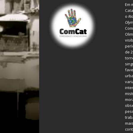
Em m
Cata
o
Ri
Olym
Comu
Olim
visi
perí
de 2
torn
sing
fave
urba
var
inte
mist
mora
obse
pes
tra
mais
cont