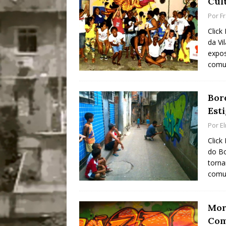
Cul
Por
F
Click
da Vi
expos
comu
Bor
Est
Por
E
Click
do Bo
torna
comu
Mor
Com