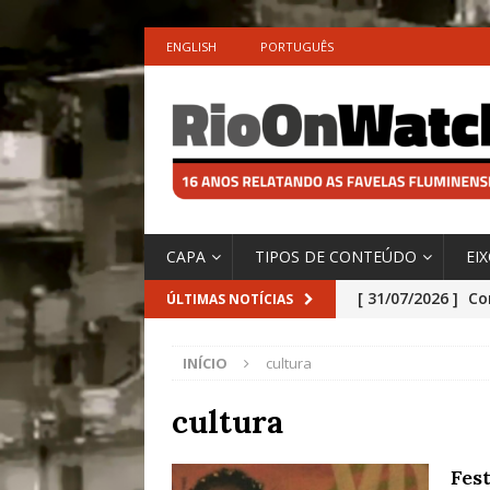
ENGLISH
PORTUGUÊS
CAPA
TIPOS DE CONTEÚDO
EI
[ 31/07/2026 ]
Co
ÚLTIMAS NOTÍCIAS
Impactos das En
INÍCIO
cultura
[ 29/07/2026 ]
No
São o Cadinho e
cultura
Precisamos’, Afi
Fest
Especial do IPCC