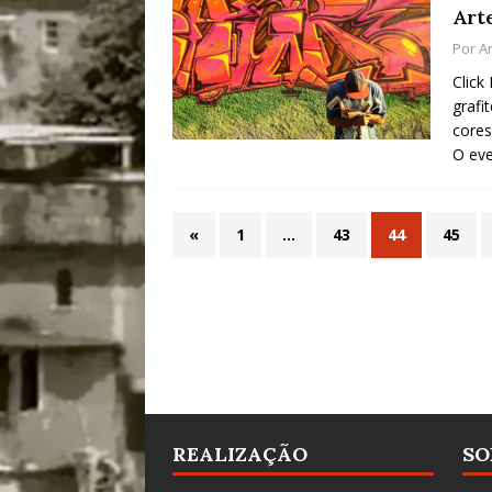
Art
Por
A
Click
grafi
cores
O ev
«
1
…
43
44
45
REALIZAÇÃO
SO