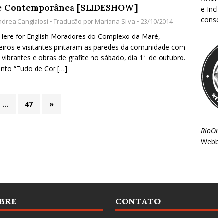
e Contemporânea [SLIDESHOW]
e Inc
consc
ndrea Cangialosi
• Tradução por
Mariana Silva
• 23/10/2014
 Here for English Moradores do Complexo da Maré,
teiros e visitantes pintaram as paredes da comunidade com
 vibrantes e obras de grafite no sábado, dia 11 de outubro.
ento “Tudo de Cor
[…]
…
47
»
RioO
Webb
BRE
CONTATO