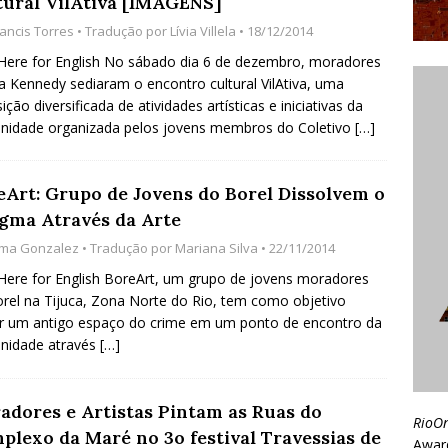
tural VilAtiva [IMAGENS]
rancis Torres
• Tradução por
Lívia Villela
• 18/12/2014
 Here for English No sábado dia 6 de dezembro, moradores
la Kennedy sediaram o encontro cultural VilAtiva, uma
ição diversificada de atividades artísticas e iniciativas da
nidade organizada pelos jovens membros do Coletivo
[…]
eArt: Grupo de Jovens do Borel Dissolvem o
igma Através da Arte
lma Gonzalez
• Tradução por
Mariana Silva
• 22/11/2014
 Here for English BoreArt, um grupo de jovens moradores
rel na Tijuca, Zona Norte do Rio, tem como objetivo
r um antigo espaço do crime em um ponto de encontro da
nidade através
[…]
adores e Artistas Pintam as Ruas do
RioO
plexo da Maré no 3o festival Travessias de
Awar