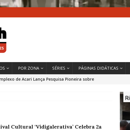
XOS
POR ZONA
SÉRIES
PÁGINAS DIDÁTICAS
mplexo de Acari Lança Pesquisa Pioneira sobre
chentes na Comunidade
DADOS E PESQUISA
 Contexto da Ultrapassagem Climática, ‘As Cidades
 o Fogo que Impulsionam a Mudança de que
rma Autora Coordenadora Principal de Relatório
ival Cultural ‘Vidigalerativa’ Celebra 2a
 Sobre Cidades
*DESTAQUE