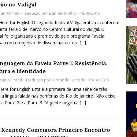
ção no Vidigal
do Começou com uma Praça em Ramos [OPINIÃO]
man Ahmed
• Tradução por
Daniela Mothci
• 18/03/2015
 Here for English O segundo festival Vidigalerativa aconteceu
inta-feira 5 de março no Centro Cultural do Vidigal. O
tirão Agroecológico com os Povos das Águas Reúne
val foi organizado e promovido pelo programa Favela
lantio e Inauguração da Feira da Praia do Remanso
iva com o objetivo de disseminar cultura
[…]
COBERTURA DE EVENTOS
ens Fluminenses, Cronicamente Abandonados,
nguagem da Favela Parte 1: Resistência,
tura e Identidade
sórcio Nova Via Mobilidade 10 Anos Após Rio2016
tanjali Patel
• Tradução por
Fernanda Lacerda
• 23/02/2015
O
 Here for English Esta é a primeira de uma série de três
 a língua falada nas periferias do Rio de Janeiro. Não deixe
r a Parte 2 e a Parte 3. “A gente pegou a
[…]
a Kennedy Comemora Primeiro Encontro