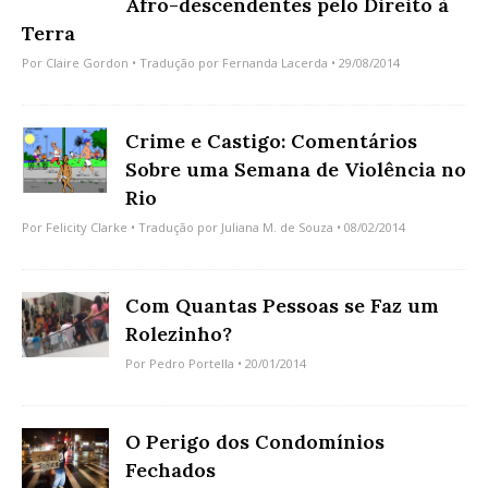
Afro-descendentes pelo Direito à
Terra
Por
Claire Gordon
• Tradução por
Fernanda Lacerda
• 29/08/2014
Crime e Castigo: Comentários
Sobre uma Semana de Violência no
Rio
Por
Felicity Clarke
• Tradução por
Juliana M. de Souza
• 08/02/2014
Com Quantas Pessoas se Faz um
Rolezinho?
Por
Pedro Portella
• 20/01/2014
O Perigo dos Condomínios
Fechados