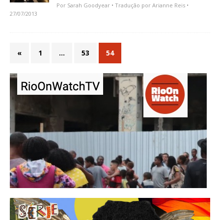
Por
Sarah Goodyear
• Tradução por
Arianne Reis
•
27/07/2013
«
1
…
53
54