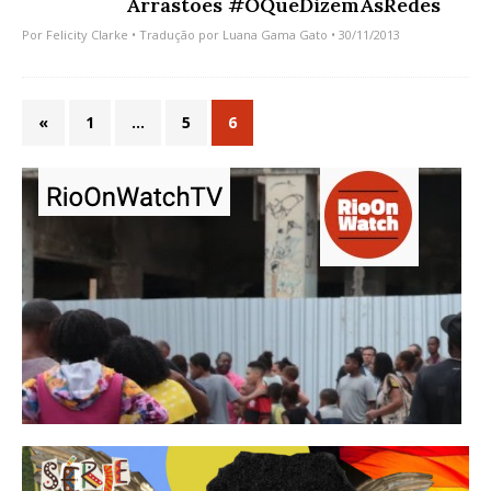
Arrastões #OQueDizemAsRedes
Por
Felicity Clarke
• Tradução por
Luana Gama Gato
• 30/11/2013
«
1
…
5
6