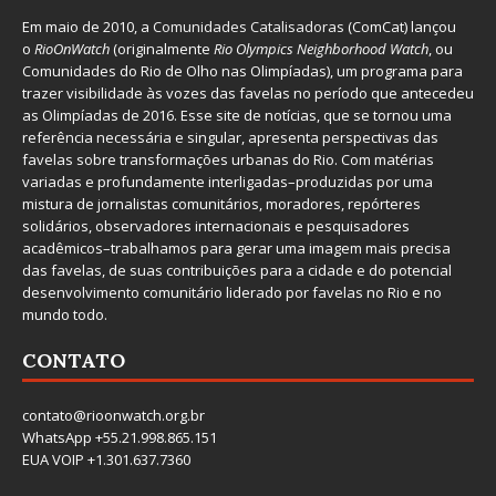
Em maio de 2010, a
Comunidades Catalisadoras
(ComCat) lançou
o
RioOnWatch
(originalmente
Ri
o Olympics Neighborhood Watch
, ou
Comunidades do Rio de Olho nas Olimpíadas), um programa para
trazer visibilidade às vozes das favelas no período que antecedeu
as Olimpíadas de 2016. Esse site de notícias, que se tornou uma
referência necessária e singular, apresenta perspectivas das
favelas sobre transformações urbanas do Rio. Com matérias
variadas e profundamente interligadas–produzidas por uma
mistura de jornalistas comunitários, moradores, repórteres
solidários, observadores internacionais e pesquisadores
acadêmicos–trabalhamos para gerar uma imagem mais precisa
das favelas, de suas contribuições para a cidade e do potencial
desenvolvimento comunitário liderado por favelas no Rio e no
mundo todo.
CONTATO
contato@rioonwatch.org.br
WhatsApp +55.21.998.865.151
EUA VOIP +1.301.637.7360