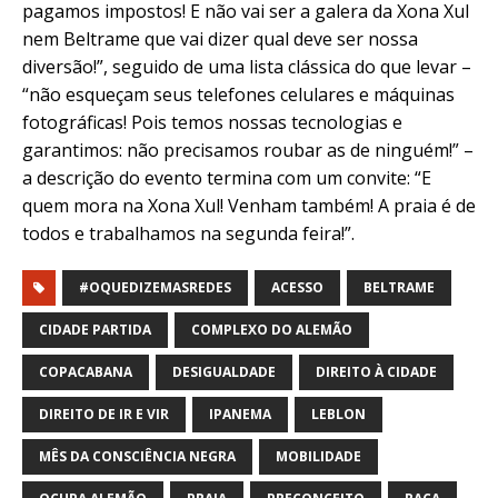
pagamos impostos! E não vai ser a galera da Xona Xul
nem Beltrame que vai dizer qual deve ser nossa
diversão!”, seguido de uma lista clássica do que levar –
“não esqueçam seus telefones celulares e máquinas
fotográficas! Pois temos nossas tecnologias e
garantimos: não precisamos roubar as de ninguém!” –
a descrição do evento termina com um convite: “E
quem mora na Xona Xul! Venham também! A praia é de
todos e trabalhamos na segunda feira!”.
#OQUEDIZEMASREDES
ACESSO
BELTRAME
CIDADE PARTIDA
COMPLEXO DO ALEMÃO
COPACABANA
DESIGUALDADE
DIREITO À CIDADE
DIREITO DE IR E VIR
IPANEMA
LEBLON
MÊS DA CONSCIÊNCIA NEGRA
MOBILIDADE