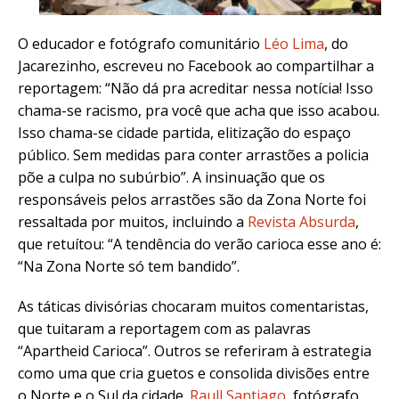
O educador e fotógrafo comunitário
Léo Lima
, do
Jacarezinho, escreveu no Facebook ao compartilhar a
reportagem: “Não dá pra acreditar nessa notícia! Isso
chama-se racismo, pra você que acha que isso acabou.
Isso chama-se cidade partida, elitização do espaço
público. Sem medidas para conter arrastões a policia
põe a culpa no subúrbio”. A insinuação que os
responsáveis pelos arrastões são da Zona Norte foi
ressaltada por muitos, incluindo a
Revista Absurda
,
que retuítou: “A tendência do verão carioca esse ano é:
“Na Zona Norte só tem bandido”.
As táticas divisórias chocaram muitos comentaristas,
que tuitaram a reportagem com as palavras
“Apartheid Carioca”. Outros se referiram à estrategia
como uma que cria guetos e consolida divisões entre
o Norte e o Sul da cidade.
Raull Santiago
, fotógrafo,