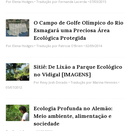
Por
Elena Hodges
• Tradução por
Fernanda Lacerda
• 07/03/2015
O Campo de Golfe Olímpico do Rio
Esmagará uma Preciosa Área
Ecológica Protegida
Por
Elena Hodges
• Tradução por
Patricia O'Brien
• 02/09/2014
Sitiê: De Lixão a Parque Ecológico
no Vidigal [IMAGENS]
Por
Rexy Josh Dorado
• Tradução por
Marina Hennies
•
05/07/2012
Ecologia Profunda no Alemão:
Meio ambiente, alimentação e
sociedade