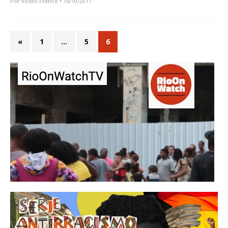
Por
Roseli Franco
• 16/10/2011
«
1
…
5
6