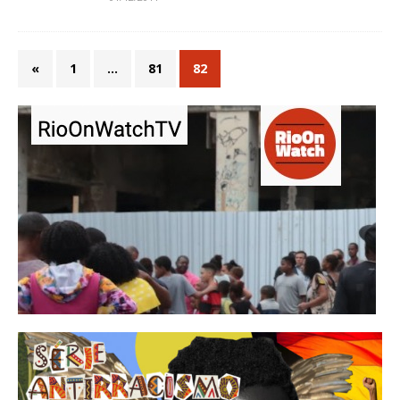
«
1
…
81
82