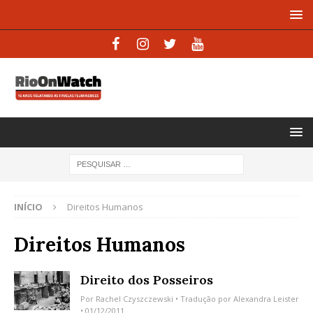
INÍCIO
Direitos Humanos
Direitos Humanos
Direito dos Posseiros
Por
Rachel Czyszczewski
• Tradução por
Alexandra Leister
• 01/12/2011