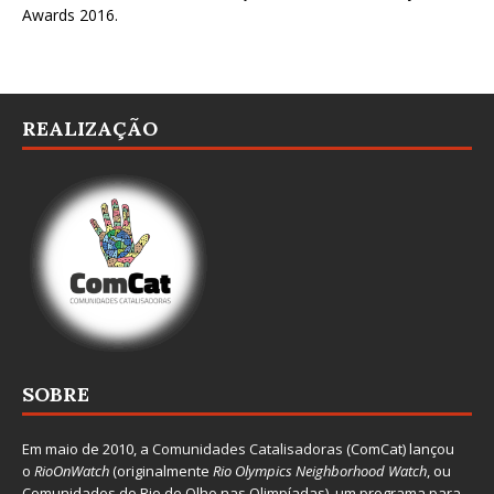
Awards 2016
.
REALIZAÇÃO
SOBRE
Em maio de 2010, a
Comunidades Catalisadoras
(ComCat) lançou
o
RioOnWatch
(originalmente
Ri
o Olympics Neighborhood Watch
, ou
Comunidades do Rio de Olho nas Olimpíadas), um programa para