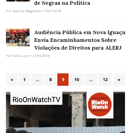
de Negras na Política
Por
Sabrina Magalhães
• 05/07/2018
Audiência Pública em Nova Iguaçu
Envia Encaminhamentos Sobre
Violações de Direitos para ALERJ
Por
Fabio Leon
• 27/06/2018
«
1
…
8
9
10
…
12
»