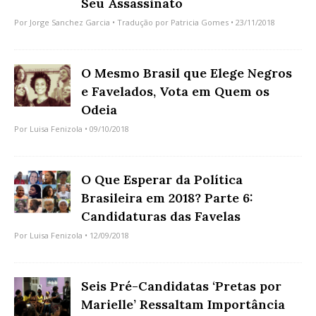
Seu Assassinato
Por
Jorge Sanchez Garcia
• Tradução por
Patricia Gomes
• 23/11/2018
O Mesmo Brasil que Elege Negros
e Favelados, Vota em Quem os
Odeia
Por
Luisa Fenizola
• 09/10/2018
O Que Esperar da Política
Brasileira em 2018? Parte 6:
Candidaturas das Favelas
Por
Luisa Fenizola
• 12/09/2018
Seis Pré-Candidatas ‘Pretas por
Marielle’ Ressaltam Importância