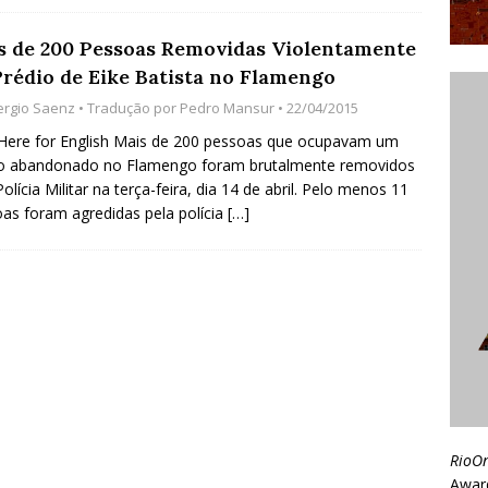
s de 200 Pessoas Removidas Violentamente
Prédio de Eike Batista no Flamengo
ergio Saenz
• Tradução por
Pedro Mansur
• 22/04/2015
 Here for English Mais de 200 pessoas que ocupavam um
io abandonado no Flamengo foram brutalmente removidos
Polícia Militar na terça-feira, dia 14 de abril. Pelo menos 11
as foram agredidas pela polícia
[…]
RioO
Awar