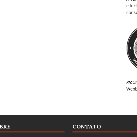
e Inc
consc
RioO
Webb
BRE
CONTATO