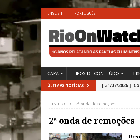
ENGLISH
PORTUGUÊS
CAPA
TIPOS DE CONTEÚDO
EI
[ 31/07/2026 ]
Co
ÚLTIMAS NOTÍCIAS
Impactos das En
INÍCIO
2ª onda de remoções
[ 29/07/2026 ]
No
São o Cadinho e
2ª onda de remoções
Precisamos’, Afi
Res
Especial do IPCC