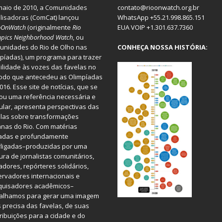
aio de 2010, a
Comunidades
contato@rioonwatch.org.br
lisadoras
(ComCat) lançou
WhatsApp +55.21.998.865.151
oOnWatch
(originalmente
Ri
o
EUA VOIP +1.301.637.7360
pics Neighborhood Watch
, ou
nidades do Rio de Olho nas
CONHEÇA NOSSA HISTÓRIA:
píadas), um programa para trazer
bilidade às vozes das favelas no
odo que antecedeu as Olimpíadas
016. Esse site de notícias, que se
ou uma referência necessária e
ular, apresenta perspectivas das
las sobre transformações
nas do Rio. Com matérias
iadas e profundamente
rligadas–produzidas por uma
ura de jornalistas comunitários,
dores, repórteres solidários,
rvadores internacionais e
quisadores acadêmicos–
balhamos para gerar uma imagem
 precisa das favelas, de suas
ribuições para a cidade e do