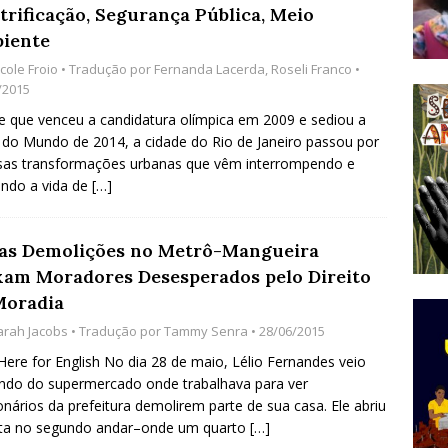
trificação, Segurança Pública, Meio
do Começou com uma Praça em Ramos [OPINIÃO]
iente
cole Froio
• Tradução por
Fernanda Lacerda
,
Roseli Franco
•
/2015
tirão Agroecológico com os Povos das Águas Reúne
 que venceu a candidatura olímpica em 2009 e sediou a
lantio e Inauguração da Feira da Praia do Remanso
do Mundo de 2014, a cidade do Rio de Janeiro passou por
sas transformações urbanas que vêm interrompendo e
COBERTURA DE EVENTOS
ndo a vida de
[…]
ens Fluminenses, Cronicamente Abandonados,
sórcio Nova Via Mobilidade 10 Anos Após Rio2016
as Demolições no Metrô-Mangueira
O
xam Moradores Desesperados pelo Direito
Moradia
arah Jacobs
• Tradução por
Tammy Senra
• 28/06/2015
 Here for English No dia 28 de maio, Lélio Fernandes veio
ndo do supermercado onde trabalhava para ver
onários da prefeitura demolirem parte de sua casa. Ele abriu
rta no segundo andar–onde um quarto
[…]