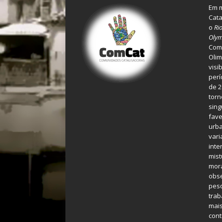
Em m
Cata
o
Ri
Olym
Comu
Olim
visi
perí
de 2
torn
sing
fave
urba
var
inte
mist
mora
obse
pes
tra
mais
cont