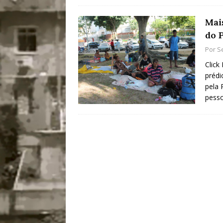
Mai
do 
Por
S
Click
préd
pela 
pesso