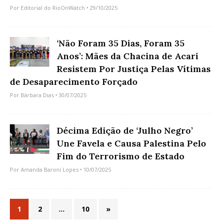
Por
Editorial do RioOnWatch
• 29/10/2025
‘Não Foram 35 Dias, Foram 35
Anos’: Mães da Chacina de Acari
Resistem Por Justiça Pelas Vítimas
de Desaparecimento Forçado
Por
Bárbara Dias
• 30/07/2025
Décima Edição de ‘Julho Negro’
Une Favela e Causa Palestina Pelo
Fim do Terrorismo de Estado
Por
Amanda Baroni Lopes
• 10/07/2025
1
2
…
10
»