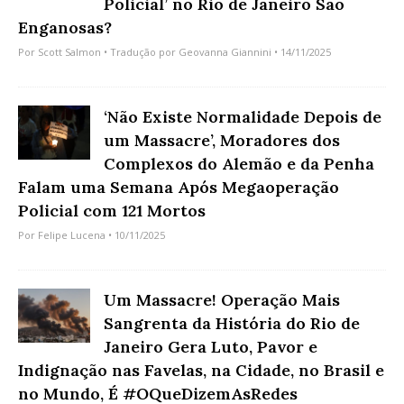
Policial’ no Rio de Janeiro São
Enganosas?
Por
Scott Salmon
• Tradução por
Geovanna Giannini
• 14/11/2025
‘Não Existe Normalidade Depois de
um Massacre’, Moradores dos
Complexos do Alemão e da Penha
Falam uma Semana Após Megaoperação
Policial com 121 Mortos
Por
Felipe Lucena
• 10/11/2025
Um Massacre! Operação Mais
Sangrenta da História do Rio de
Janeiro Gera Luto, Pavor e
Indignação nas Favelas, na Cidade, no Brasil e
no Mundo, É #OQueDizemAsRedes