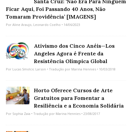
Santa Cruz: ‘Não Era Para Ninguém
Ficar Aqui, Foi Passando 40 Anos, Não
Tomaram Providência’ [IMAGENS]
Por
Aline Araujo
,
Leonardo Coelho
• 14/06/2023
Ativismo dos Cinco Anéis—Los
Angeles Agora é Frente da
Resistência Olímpica Global
Por
Lucas Smolcic Larson
• Tradução por
Marina Hennies
• 10/03/2018
Horto Oferece Cursos de Arte
Gratuitos para Fomentar a
Resiliência e a Economia Solidária
Por
Sophia Zaia
• Tradução por
Marina Hennies
• 23/08/2017