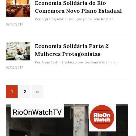
Economia Solidária do Rio
Comemora Novo Plano Estadual
Por
Gigi Ong-Alok
• Tradução por
Gisele Rosati
•
09/07/2017
Economia Solidária Parte 2:
Mulheres Protagonistas
Por
Anna Cash
• Tradução por
Geovanna Giannini
•
02/02/2017
1
2
»