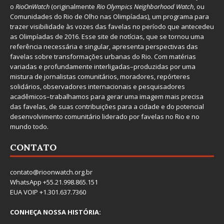
o
RioOnWatch
(originalmente
Ri
o Olympics Neighborhood Watch
, ou
Comunidades do Rio de Olho nas Olimpíadas), um programa para
trazer visibilidade às vozes das favelas no período que antecedeu
as Olimpíadas de 2016. Esse site de notícias, que se tornou uma
referência necessária e singular, apresenta perspectivas das
favelas sobre transformações urbanas do Rio. Com matérias
variadas e profundamente interligadas–produzidas por uma
mistura de jornalistas comunitários, moradores, repórteres
solidários, observadores internacionais e pesquisadores
acadêmicos–trabalhamos para gerar uma imagem mais precisa
das favelas, de suas contribuições para a cidade e do potencial
desenvolvimento comunitário liderado por favelas no Rio e no
mundo todo.
CONTATO
contato@rioonwatch.org.br
WhatsApp +55.21.998.865.151
EUA VOIP +1.301.637.7360
CONHEÇA NOSSA HISTÓRIA: