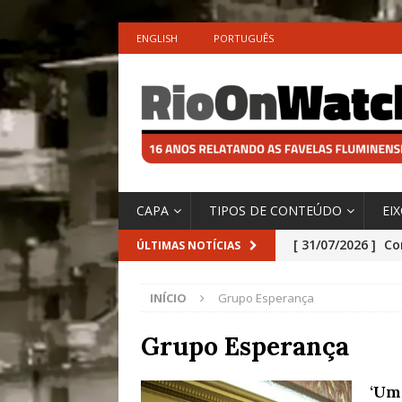
ENGLISH
PORTUGUÊS
CAPA
TIPOS DE CONTEÚDO
EI
[ 31/07/2026 ]
Co
ÚLTIMAS NOTÍCIAS
Impactos das En
INÍCIO
Grupo Esperança
[ 29/07/2026 ]
No
São o Cadinho e
Grupo Esperança
Precisamos’, Afi
‘Um
Especial do IPCC