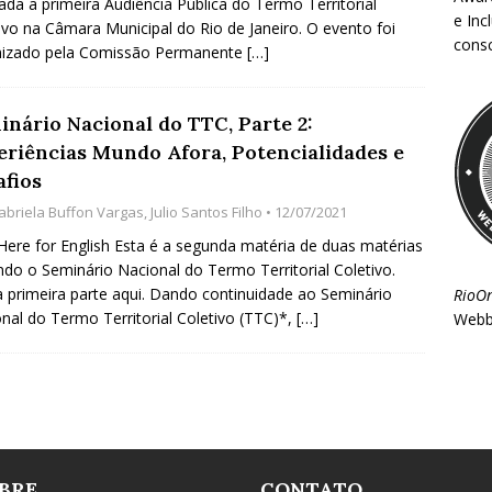
zada a primeira Audiência Pública do Termo Territorial
e Inc
ivo na Câmara Municipal do Rio de Janeiro. O evento foi
consc
nizado pela Comissão Permanente
[…]
inário Nacional do TTC, Parte 2:
eriências Mundo Afora, Potencialidades e
afios
abriela Buffon Vargas
,
Julio Santos Filho
• 12/07/2021
 Here for English Esta é a segunda matéria de duas matérias
ndo o Seminário Nacional do Termo Territorial Coletivo.
a primeira parte aqui. Dando continuidade ao Seminário
RioO
nal do Termo Territorial Coletivo (TTC)*,
[…]
Webb
BRE
CONTATO