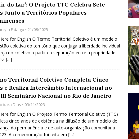
ir do Lar’: O Projeto TTC Celebra Sete
do Começou com uma Praça em Ramos [OPINIÃO]
s Junto a Territórios Populares
minenses
rcyla Fidalgo
• 21/08/2025
tirão Agroecológico com os Povos das Águas Reúne
 Here for English O Termo Territorial Coletivo é um modelo
lantio e Inauguração da Feira da Praia do Remanso
stão coletiva do território que conjuga a liberdade individual
COBERTURA DE EVENTOS
orça do coletivo a partir da separação entre a propriedade
rra
[…]
ens Fluminenses, Cronicamente Abandonados,
sórcio Nova Via Mobilidade 10 Anos Após Rio2016
mo Territorial Coletivo Completa Cinco
O
s e Realiza Intercâmbio Internacional no
III Seminário Nacional no Rio de Janeiro
árbara Dias
• 09/11/2023
 Here for English O Projeto Termo Territorial Coletivo (TTC)
eta cinco anos de existência na difusão de um modelo de
ança da permanência e de auto-organização comunitária
023. A comemoração foi feita em
[…]