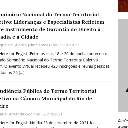
Seminário Nacional do Termo Territorial
tivo: Lideranças e Especialistas Refletem
re Instrumento de Garantia do Direito à
adia e à Cidade
aqueline Suarez
,
Julio Santos Filho
• 09/05/2022
 Here for English Entre os dias 18 e 20 de abril aconteceu o
do Seminário Nacional do Termo Territorial Coletivo
*. O evento virtual recebeu 420 inscrições e reuniu pessoas
odos os 26
[…]
Audiência Pública do Termo Territorial
etivo na Câmara Municipal do Rio de
eiro
aria Fernanda Godinho
• 20/10/2021
RioO
 Here for English No dia 28 de setembro de 2021 foi
Awar