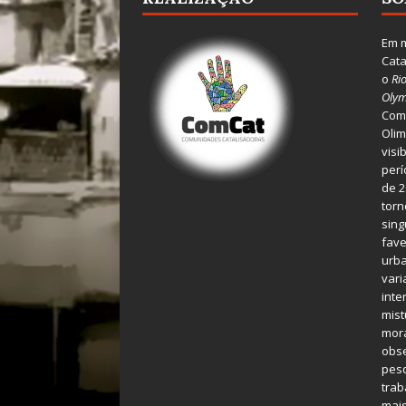
Em m
Cata
o
Ri
Olym
Comu
Olim
visi
perí
de 2
torn
sing
fave
urba
var
inte
mist
mora
obse
pes
tra
mais