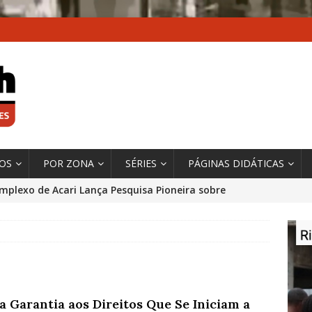
XOS
POR ZONA
SÉRIES
PÁGINAS DIDÁTICAS
mplexo de Acari Lança Pesquisa Pioneira sobre
chentes na Comunidade
DADOS E PESQUISA
 Contexto da Ultrapassagem Climática, ‘As Cidades
 o Fogo que Impulsionam a Mudança de que
rma Autora Coordenadora Principal de Relatório
a Garantia aos Direitos Que Se Iniciam a
 Sobre Cidades
*DESTAQUE