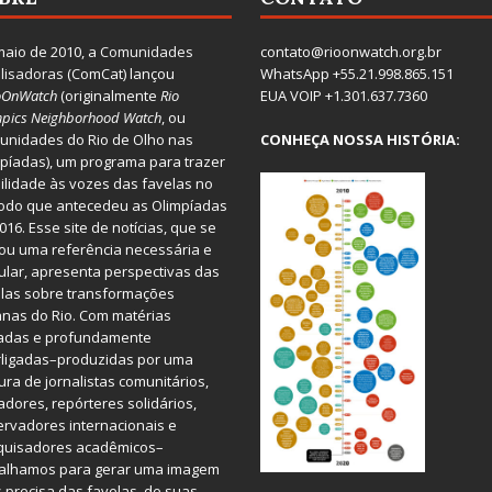
aio de 2010, a
Comunidades
contato@rioonwatch.org.br
lisadoras
(ComCat) lançou
WhatsApp +55.21.998.865.151
oOnWatch
(originalmente
Ri
o
EUA VOIP +1.301.637.7360
pics Neighborhood Watch
, ou
nidades do Rio de Olho nas
CONHEÇA NOSSA HISTÓRIA:
píadas), um programa para trazer
bilidade às vozes das favelas no
odo que antecedeu as Olimpíadas
016. Esse site de notícias, que se
ou uma referência necessária e
ular, apresenta perspectivas das
las sobre transformações
nas do Rio. Com matérias
iadas e profundamente
rligadas–produzidas por uma
ura de jornalistas comunitários,
dores, repórteres solidários,
rvadores internacionais e
quisadores acadêmicos–
balhamos para gerar uma imagem
 precisa das favelas, de suas