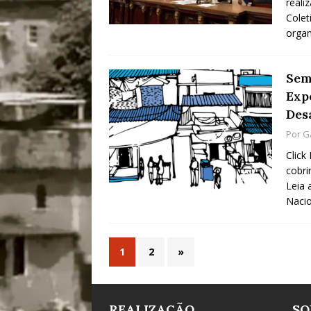
reali
Colet
orga
Sem
Exp
Des
Por
G
Click
cobri
Leia 
Nacio
1
2
»
REALIZAÇÃO
SO