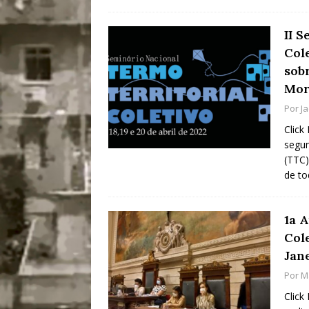
II 
Cole
sob
Mor
Por
J
Click
segun
(TTC)
de t
1a 
Col
Jan
Por
M
Click