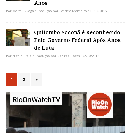
Anos
Por
Marta Ill-Raga
• Tradução por
Patrícia Monteiro
• 03/12/2015
Quilombo Sacopã é Reconhecido
Pelo Governo Federal Após Anos
de Luta
Por
Nicole Froio
• Tradução por
Desirée Poets
• 02/10/2014
1
2
»