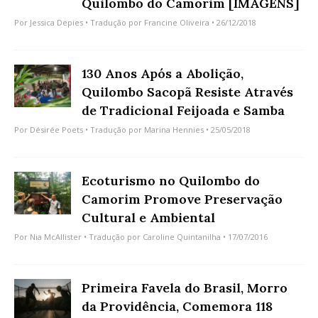
Quilombo do Camorim [IMAGENS]
Por
Jessica Depies
• Tradução por
Francine Oliveira
• 26/12/2018
130 Anos Após a Abolição,
Quilombo Sacopã Resiste Através
de Tradicional Feijoada e Samba
Por
Désirée Poets
• Tradução por
Marina Hennies
• 25/05/2018
Ecoturismo no Quilombo do
Camorim Promove Preservação
Cultural e Ambiental
Por
Nia McAllister
• Tradução por
Caroline Quintanilha
• 17/07/2016
Primeira Favela do Brasil, Morro
da Providência, Comemora 118