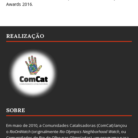
Awards 2016
.
REALIZAÇÃO
SOBRE
Em maio de 2010, a
Comunidades Catalisadoras
(ComCat) lançou
o
RioOnWatch
(originalmente
Ri
o Olympics Neighborhood Watch
, ou
Comunidades do Rio de Olho nas Olimpíadas), um programa para