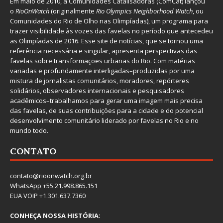
Em maio de 2010, a
Comunidades Catalisadoras
(ComCat) lançou
o
RioOnWatch
(originalmente
Ri
o Olympics Neighborhood Watch
, ou
Comunidades do Rio de Olho nas Olimpíadas), um programa para
trazer visibilidade às vozes das favelas no período que antecedeu
as Olimpíadas de 2016. Esse site de notícias, que se tornou uma
referência necessária e singular, apresenta perspectivas das
favelas sobre transformações urbanas do Rio. Com matérias
variadas e profundamente interligadas–produzidas por uma
mistura de jornalistas comunitários, moradores, repórteres
solidários, observadores internacionais e pesquisadores
acadêmicos–trabalhamos para gerar uma imagem mais precisa
das favelas, de suas contribuições para a cidade e do potencial
desenvolvimento comunitário liderado por favelas no Rio e no
mundo todo.
CONTATO
contato@rioonwatch.org.br
WhatsApp +55.21.998.865.151
EUA VOIP +1.301.637.7360
CONHEÇA NOSSA HISTÓRIA: