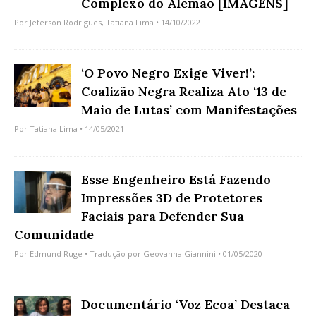
Complexo do Alemão [IMAGENS]
Por
Jeferson Rodrigues
,
Tatiana Lima
• 14/10/2022
‘O Povo Negro Exige Viver!’:
Coalizão Negra Realiza Ato ‘13 de
Maio de Lutas’ com Manifestações
Por
Tatiana Lima
• 14/05/2021
Esse Engenheiro Está Fazendo
Impressões 3D de Protetores
Faciais para Defender Sua
Comunidade
Por
Edmund Ruge
• Tradução por
Geovanna Giannini
• 01/05/2020
Documentário ‘Voz Ecoa’ Destaca