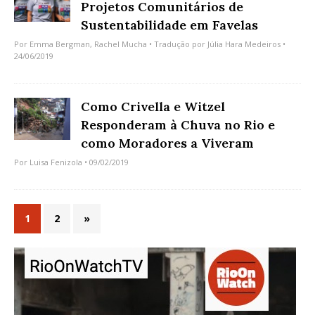
Projetos Comunitários de
Sustentabilidade em Favelas
Por
Emma Bergman
,
Rachel Mucha
• Tradução por
Júlia Hara Medeiros
•
24/06/2019
Como Crivella e Witzel
Responderam à Chuva no Rio e
como Moradores a Viveram
Por
Luisa Fenizola
• 09/02/2019
1
2
»