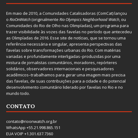
Em maio de 2010, a
Comunidades Catalisadoras
(ComCat) lançou
o
RioOnWatch
(originalmente
Ri
o Olympics Neighborhood Watch
, ou
Comunidades do Rio de Olho nas Olimpíadas), um programa para
trazer visibilidade às vozes das favelas no período que antecedeu
as Olimpíadas de 2016. Esse site de notícias, que se tornou uma
referência necessária e singular, apresenta perspectivas das
favelas sobre transformações urbanas do Rio. Com matérias
variadas e profundamente interligadas–produzidas por uma
mistura de jornalistas comunitários, moradores, repórteres
solidários, observadores internacionais e pesquisadores
acadêmicos–trabalhamos para gerar uma imagem mais precisa
das favelas, de suas contribuições para a cidade e do potencial
desenvolvimento comunitário liderado por favelas no Rio e no
mundo todo.
CONTATO
contato@rioonwatch.org.br
WhatsApp +55.21.998.865.151
EUA VOIP +1.301.637.7360