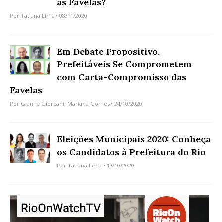
as Favelas?
Por
Tatiana Lima
• 08/11/2020
Em Debate Propositivo,
Prefeitáveis Se Comprometem
com Carta-Compromisso das
Favelas
Por
Gianna Giordani
,
Mariana Gomes
• 24/10/2020
Eleições Municipais 2020: Conheça
os Candidatos à Prefeitura do Rio
Por
Tatiana Lima
• 19/10/2020