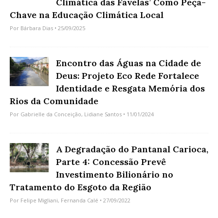
Climática das Favelas’ Como Peça-
Chave na Educação Climática Local
Por
Bárbara Dias
• 25/09/2025
Encontro das Águas na Cidade de
Deus: Projeto Eco Rede Fortalece
Identidade e Resgata Memória dos
Rios da Comunidade
Por
Gabrielle da Conceição
,
Lidiane Santos
• 11/01/2024
A Degradação do Pantanal Carioca,
Parte 4: Concessão Prevê
Investimento Bilionário no
Tratamento do Esgoto da Região
Por
Felipe Migliani
,
Fernanda Calé
• 27/09/2022