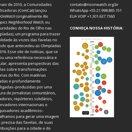
aio de 2010, a
Comunidades
contato@rioonwatch.org.br
lisadoras
(ComCat) lançou
WhatsApp +55.21.998.865.151
oOnWatch
(originalmente
Ri
o
EUA VOIP +1.301.637.7360
pics Neighborhood Watch
, ou
nidades do Rio de Olho nas
CONHEÇA NOSSA HISTÓRIA:
píadas), um programa para trazer
bilidade às vozes das favelas no
odo que antecedeu as Olimpíadas
016. Esse site de notícias, que se
ou uma referência necessária e
ular, apresenta perspectivas das
las sobre transformações
nas do Rio. Com matérias
iadas e profundamente
rligadas–produzidas por uma
ura de jornalistas comunitários,
dores, repórteres solidários,
rvadores internacionais e
quisadores acadêmicos–
balhamos para gerar uma imagem
 precisa das favelas, de suas
ribuições para a cidade e do