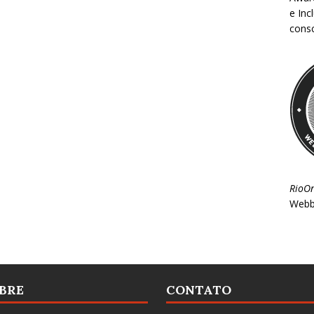
e Inc
consc
RioO
Webb
BRE
CONTATO