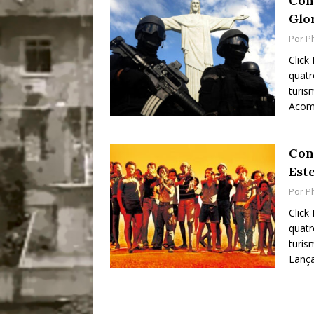
Cons
Glo
Por
P
Click
quatr
turis
Acom
Cons
Est
Por
P
Click
quatr
turis
Lanç