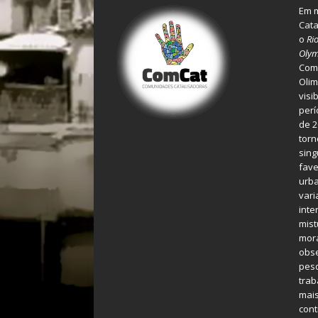
Em m
Cata
o
Ri
Olym
Comu
Olim
visi
perí
de 2
torn
sing
fave
urba
var
inte
mist
mora
obse
pes
tra
mais
cont