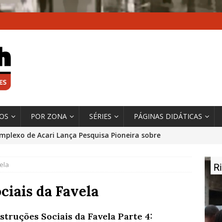
XOS
POR ZONA
SÉRIES
PÁGINAS DIDÁTICAS
mplexo de Acari Lança Pesquisa Pioneira sobre
chentes na Comunidade
DADOS E PESQUISA
ela
 Contexto da Ultrapassagem Climática, ‘As Cidades
 o Fogo que Impulsionam a Mudança de que
ciais da Favela
rma Autora Coordenadora Principal de Relatório
struções Sociais da Favela Parte 4:
 Sobre Cidades
*DESTAQUE