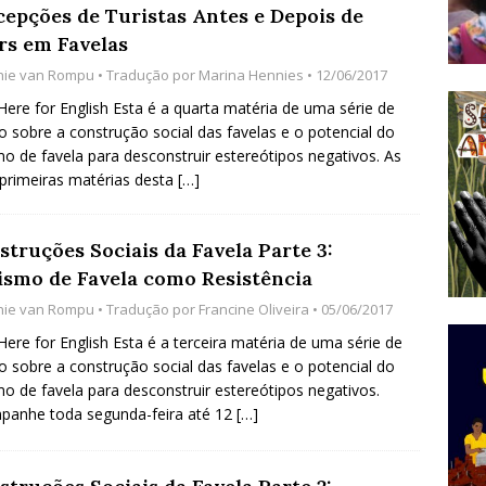
cepções de Turistas Antes e Depois de
do Começou com uma Praça em Ramos [OPINIÃO]
rs em Favelas
hie van Rompu
• Tradução por
Marina Hennies
• 12/06/2017
tirão Agroecológico com os Povos das Águas Reúne
 Here for English Esta é a quarta matéria de uma série de
o sobre a construção social das favelas e o potencial do
lantio e Inauguração da Feira da Praia do Remanso
mo de favela para desconstruir estereótipos negativos. As
COBERTURA DE EVENTOS
primeiras matérias desta
[…]
ens Fluminenses, Cronicamente Abandonados,
struções Sociais da Favela Parte 3:
sórcio Nova Via Mobilidade 10 Anos Após Rio2016
ismo de Favela como Resistência
O
hie van Rompu
• Tradução por
Francine Oliveira
• 05/06/2017
 Here for English Esta é a terceira matéria de uma série de
o sobre a construção social das favelas e o potencial do
mo de favela para desconstruir estereótipos negativos.
panhe toda segunda-feira até 12
[…]