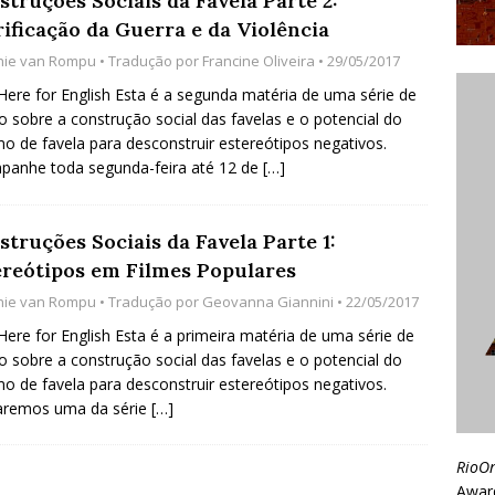
truções Sociais da Favela Parte 2:
rificação da Guerra e da Violência
hie van Rompu
• Tradução por
Francine Oliveira
• 29/05/2017
 Here for English Esta é a segunda matéria de uma série de
o sobre a construção social das favelas e o potencial do
mo de favela para desconstruir estereótipos negativos.
panhe toda segunda-feira até 12 de
[…]
truções Sociais da Favela Parte 1:
ereótipos em Filmes Populares
hie van Rompu
• Tradução por
Geovanna Giannini
• 22/05/2017
 Here for English Esta é a primeira matéria de uma série de
o sobre a construção social das favelas e o potencial do
mo de favela para desconstruir estereótipos negativos.
aremos uma da série
[…]
RioO
Awar