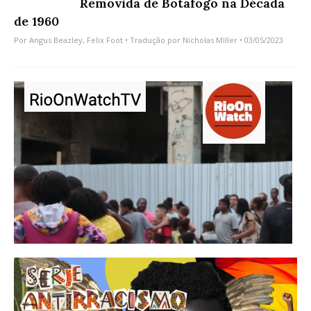
Removida de Botafogo na Década
de 1960
Por
Angus Beazley
,
Felix Foot
• Tradução por
Nicholas Miller
• 03/05/2023