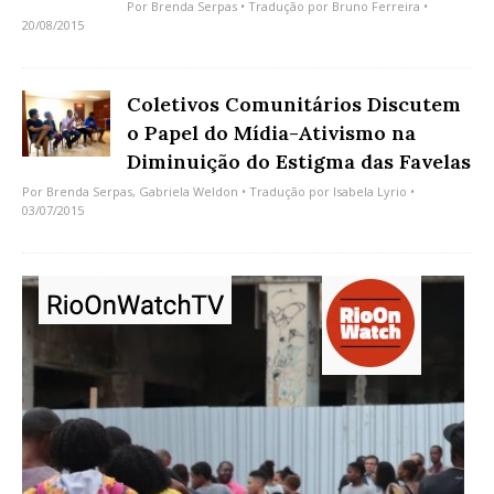
Por
Brenda Serpas
• Tradução por
Bruno Ferreira
•
20/08/2015
Coletivos Comunitários Discutem
o Papel do Mídia-Ativismo na
Diminuição do Estigma das Favelas
Por
Brenda Serpas
,
Gabriela Weldon
• Tradução por
Isabela Lyrio
•
03/07/2015