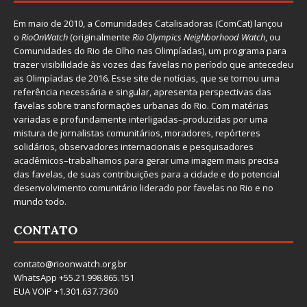
Em maio de 2010, a
Comunidades Catalisadoras
(ComCat) lançou
o
RioOnWatch
(originalmente
Ri
o Olympics Neighborhood Watch
, ou
Comunidades do Rio de Olho nas Olimpíadas), um programa para
trazer visibilidade às vozes das favelas no período que antecedeu
as Olimpíadas de 2016. Esse site de notícias, que se tornou uma
referência necessária e singular, apresenta perspectivas das
favelas sobre transformações urbanas do Rio. Com matérias
variadas e profundamente interligadas–produzidas por uma
mistura de jornalistas comunitários, moradores, repórteres
solidários, observadores internacionais e pesquisadores
acadêmicos–trabalhamos para gerar uma imagem mais precisa
das favelas, de suas contribuições para a cidade e do potencial
desenvolvimento comunitário liderado por favelas no Rio e no
mundo todo.
CONTATO
contato@rioonwatch.org.br
WhatsApp +55.21.998.865.151
EUA VOIP +1.301.637.7360