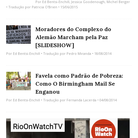
Por
Ed Bentsi-Enchill
,
Jessica Goodenough
,
Michel Berger
• Tradução por
Patricia O'Brien
• 15/06/2015
Moradores do Complexo do
Alemão Marcham pela Paz
[SLIDESHOW]
Por
Ed Bentsi-Enchill
• Tradução por
Pedro Miranda
• 18/08/2014
Favela como Padrão de Pobreza:
Como O Birmingham Mail Se
Enganou
Por
Ed Bentsi-Enchill
• Tradução por
Fernanda Lacerda
• 04/08/2014