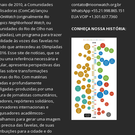
aio de 2010, a
Comunidades
contato@rioonwatch.org.br
lisadoras
(ComCat) lançou
WhatsApp +55.21.998.865.151
oOnWatch
(originalmente
Ri
o
EUA VOIP +1.301.637.7360
pics Neighborhood Watch
, ou
nidades do Rio de Olho nas
CONHEÇA NOSSA HISTÓRIA:
píadas), um programa para trazer
bilidade às vozes das favelas no
odo que antecedeu as Olimpíadas
016. Esse site de notícias, que se
ou uma referência necessária e
ular, apresenta perspectivas das
las sobre transformações
nas do Rio. Com matérias
iadas e profundamente
rligadas–produzidas por uma
ura de jornalistas comunitários,
dores, repórteres solidários,
rvadores internacionais e
quisadores acadêmicos–
balhamos para gerar uma imagem
 precisa das favelas, de suas
ribuições para a cidade e do