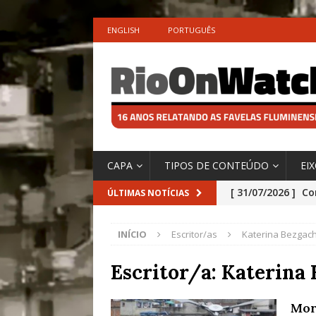
ENGLISH
PORTUGUÊS
CAPA
TIPOS DE CONTEÚDO
EI
[ 31/07/2026 ]
Co
ÚLTIMAS NOTÍCIAS
Impactos das En
INÍCIO
Escritor/as
Katerina Bezgac
[ 29/07/2026 ]
No
São o Cadinho e
Escritor/a:
Katerina 
Precisamos’, Afi
Mor
Especial do IPCC