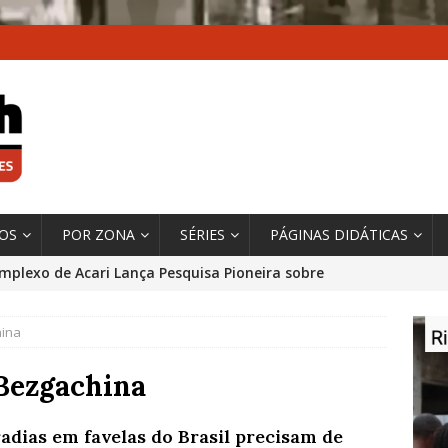
XOS
POR ZONA
SÉRIES
PÁGINAS DIDÁTICAS
mplexo de Acari Lança Pesquisa Pioneira sobre
chentes na Comunidade
DADOS E PESQUISA
hina
 Contexto da Ultrapassagem Climática, ‘As Cidades
 o Fogo que Impulsionam a Mudança de que
Bezgachina
rma Autora Coordenadora Principal de Relatório
adias em favelas do Brasil precisam de
 Sobre Cidades
*DESTAQUE