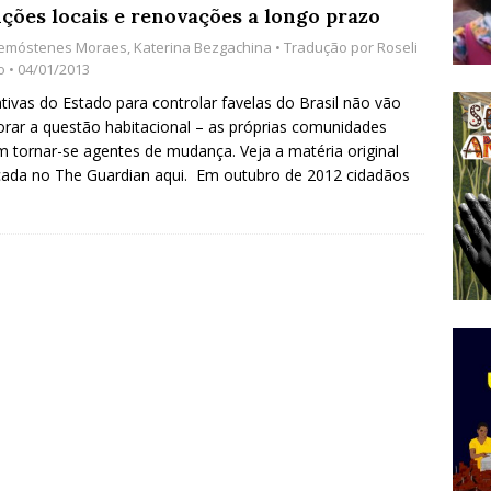
uções locais e renovações a longo prazo
do Começou com uma Praça em Ramos [OPINIÃO]
emóstenes Moraes
,
Katerina Bezgachina
• Tradução por
Roseli
o
• 04/01/2013
tivas do Estado para controlar favelas do Brasil não vão
tirão Agroecológico com os Povos das Águas Reúne
rar a questão habitacional – as próprias comunidades
lantio e Inauguração da Feira da Praia do Remanso
 tornar-se agentes de mudança. Veja a matéria original
cada no The Guardian aqui. Em outubro de 2012 cidadãos
COBERTURA DE EVENTOS
ens Fluminenses, Cronicamente Abandonados,
sórcio Nova Via Mobilidade 10 Anos Após Rio2016
O