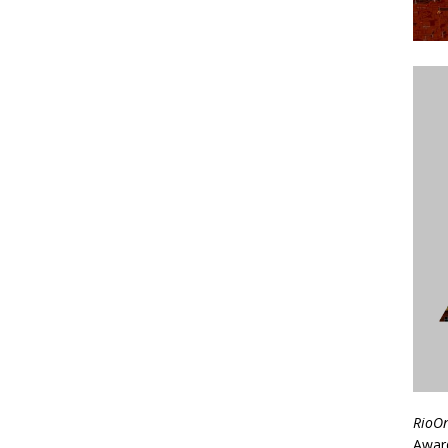
RioO
Awar