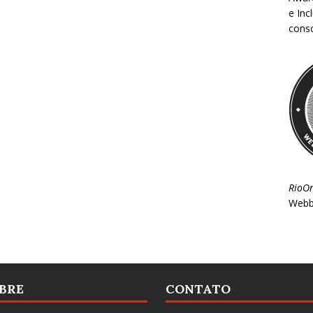
e Inc
consc
RioO
Webb
BRE
CONTATO