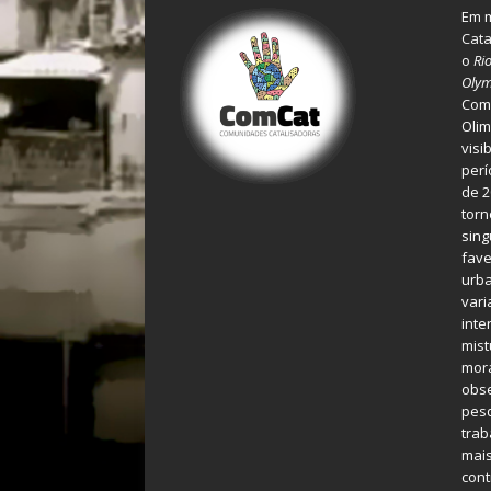
Em m
Cata
o
Ri
Olym
Comu
Olim
visi
perí
de 2
torn
sing
fave
urba
var
inte
mist
mora
obse
pes
tra
mais
cont