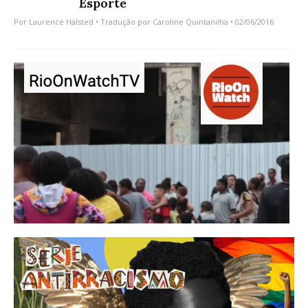
Esporte
Por
Laurence Halsted
• Tradução por
Caroline Quintanilha
• 02/06/2016