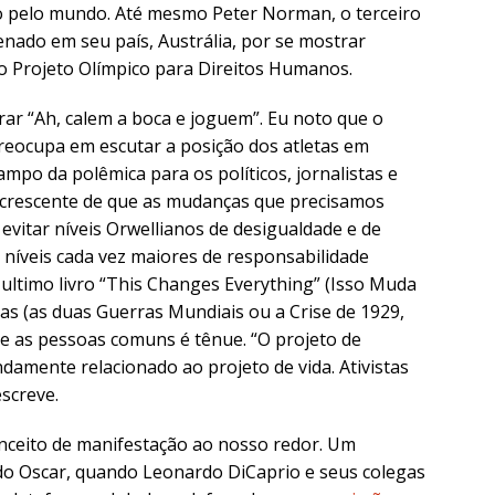
mo pelo mundo. Até mesmo Peter Norman, o terceiro
nado em seu país, Austrália, por se mostrar
do Projeto Olímpico para Direitos Humanos.
ar “Ah, calem a boca e joguem”. Eu noto que o
reocupa em escutar a posição dos atletas em
ampo da polêmica para os políticos, jornalistas e
crescente de que as mudanças que precisamos
vitar níveis Orwellianos de desigualdade e de
níveis cada vez maiores de responsabilidade
 ultimo livro “This Changes Everything” (Isso Muda
s (as duas Guerras Mundiais ou a Crise de 1929,
s e as pessoas comuns é tênue. “O projeto de
damente relacionado ao projeto de vida. Ativistas
screve.
ceito de manifestação ao nosso redor. Um
 do Oscar, quando Leonardo DiCaprio e seus colegas