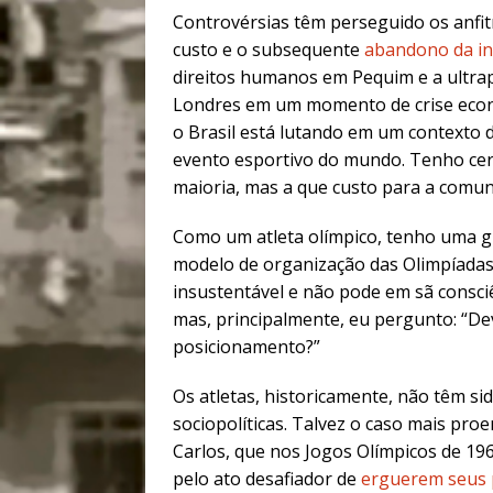
Controvérsias têm perseguido os anfitr
custo e o subsequente
abandono da in
direitos humanos em Pequim e a ultr
Londres em um momento de crise econô
o Brasil está lutando em um contexto 
evento esportivo do mundo. Tenho cert
maioria, mas a que custo para a comuni
Como um atleta olímpico, tenho uma g
modelo de organização das Olimpíadas,
insustentável e não pode em sã consciê
mas, principalmente, eu pergunto: “D
posicionamento?”
Os atletas, historicamente, não têm s
sociopolíticas. Talvez o caso mais pr
Carlos, que nos Jogos Olímpicos de 1
pelo ato desafiador de
erguerem seus 