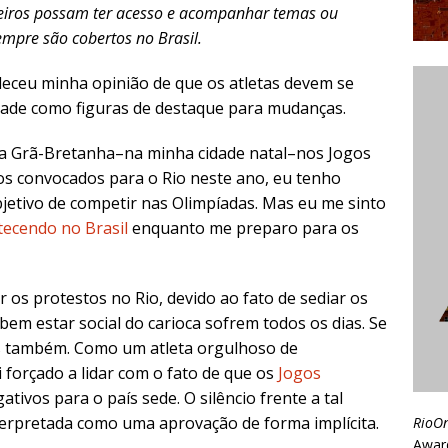
ileiros possam ter acesso e acompanhar temas ou
empre são cobertos no Brasil.
leceu minha opinião de que os atletas devem se
idade como figuras de destaque para mudanças.
 da Grã-Bretanha–na minha cidade natal–nos Jogos
os convocados para o Rio neste ano, eu tenho
bjetivo de competir nas Olimpíadas. Mas eu me sinto
tecendo no Brasil
enquanto me preparo para os
 os protestos no Rio, devido ao fato de sediar os
em estar social do carioca sofrem todos os dias. Se
uas também. Como um atleta orgulhoso de
 forçado a lidar com o fato de que os
Jogos
ativos para o país sede. O silêncio frente a tal
terpretada como uma aprovação de forma implícita.
RioO
Awar