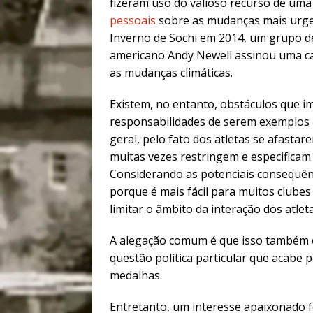
fizeram uso do valioso recurso de uma
pessoais
sobre as mudanças mais urgen
Inverno de Sochi em 2014, um grupo de
americano Andy Newell assinou uma ca
as mudanças climáticas.
Existem, no entanto, obstáculos que 
responsabilidades de serem exemplos 
geral, pelo fato dos atletas se afasta
muitas vezes restringem e especificam 
Considerando as potenciais consequênci
porque é mais fácil para muitos club
limitar o âmbito da interação dos atlet
A alegação comum é que isso também 
questão política particular que acabe p
medalhas.
Entretanto, um interesse apaixonado 