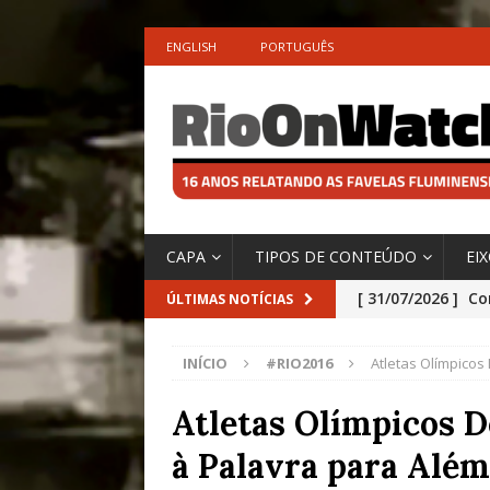
ENGLISH
PORTUGUÊS
CAPA
TIPOS DE CONTEÚDO
EI
[ 31/07/2026 ]
Co
ÚLTIMAS NOTÍCIAS
Impactos das En
INÍCIO
#RIO2016
Atletas Olímpicos
[ 29/07/2026 ]
No
São o Cadinho e
Atletas Olímpicos D
Precisamos’, Afi
à Palavra para Além
Especial do IPCC