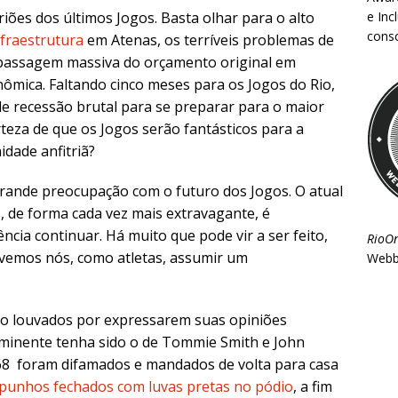
e Inc
iões dos últimos Jogos. Basta olhar para o alto
consc
fraestrutura
em Atenas, os terríveis problemas de
apassagem massiva do orçamento original em
mica. Faltando cinco meses para os Jogos do Rio,
de recessão brutal para se preparar para o maior
eza de que os Jogos serão fantásticos para a
dade anfitriã?
rande preocupação com o futuro dos Jogos. O atual
 de forma cada vez mais extravagante, é
ncia continuar. Há muito que pode vir a ser feito,
RioO
evemos nós, como atletas, assumir um
Webb
ido louvados por expressarem suas opiniões
oeminente tenha sido o de Tommie Smith e John
968 foram difamados e mandados de volta para casa
punhos fechados com luvas pretas no pódio
, a fim