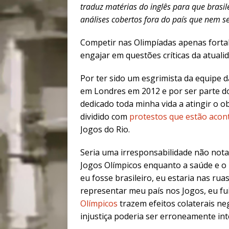
traduz matérias do inglês para que bras
análises cobertos fora do país que nem s
Competir nas Olimpíadas apenas forta
engajar em questões críticas da atual
Por ter sido um esgrimista da equipe
em Londres em 2012 e por ser parte d
dedicado toda minha vida a atingir o o
dividido com
protestos que estão acon
Jogos do Rio.
Seria uma irresponsabilidade não notar
Jogos Olímpicos enquanto a saúde e o b
eu fosse brasileiro, eu estaria nas r
representar meu país nos Jogos, eu fui
Olímpicos
trazem efeitos colaterais neg
injustiça poderia ser erroneamente in