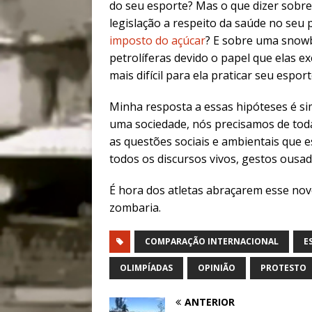
do seu esporte? Mas o que dizer sobre 
legislação a respeito da saúde no seu
imposto do açúcar
? E sobre uma snowb
petrolíferas devido o papel que elas 
mais difícil para ela praticar seu espor
Minha resposta a essas hipóteses é si
uma sociedade, nós precisamos de tod
as questões sociais e ambientais que
todos os discursos vivos, gestos ousa
É hora dos atletas abraçarem esse no
zombaria.
COMPARAÇÃO INTERNACIONAL
E
OLIMPÍADAS
OPINIÃO
PROTESTO
ANTERIOR