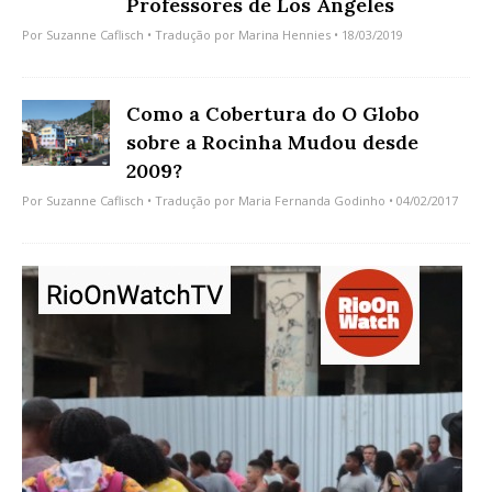
Professores de Los Angeles
Por
Suzanne Caflisch
• Tradução por
Marina Hennies
• 18/03/2019
Como a Cobertura do O Globo
sobre a Rocinha Mudou desde
2009?
Por
Suzanne Caflisch
• Tradução por
Maria Fernanda Godinho
• 04/02/2017