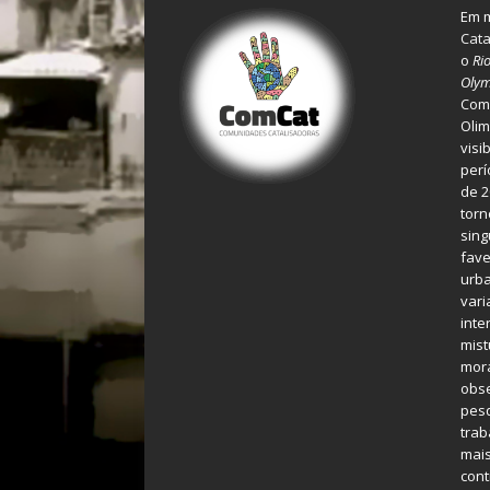
Em m
Cata
o
Ri
Olym
Comu
Olim
visi
perí
de 2
torn
sing
fave
urba
var
inte
mist
mora
obse
pes
tra
mais
cont