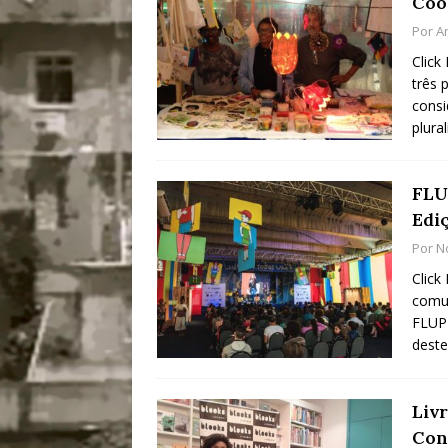
Coo
Por
A
Click
três 
consi
plura
FLUP
Edi
Por
N
Click
comun
FLUPP
deste
Liv
Con