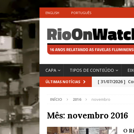
ENGLISH
PORTUGUÊS
CAPA
TIPOS DE CONTEÚDO
EI
[ 31/07/2026 ]
Co
ÚLTIMAS NOTÍCIAS
Impactos das En
INÍCIO
2016
novembro
[ 29/07/2026 ]
No
São o Cadinho e
Mês:
novembro 2016
Precisamos’, Afi
O R
Especial do IPCC