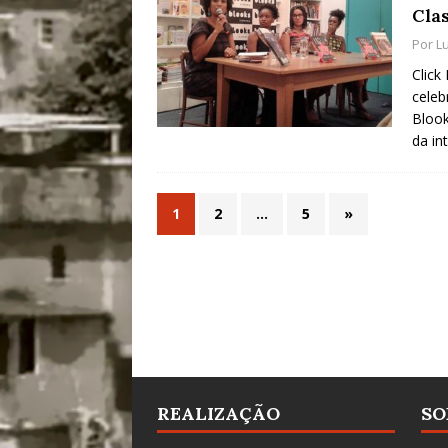
Cla
Por
L
Click
celeb
Blook
da in
1
2
…
5
»
REALIZAÇÃO
SO