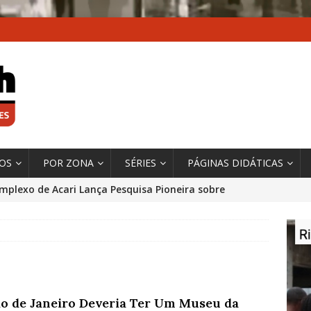
XOS
POR ZONA
SÉRIES
PÁGINAS DIDÁTICAS
mplexo de Acari Lança Pesquisa Pioneira sobre
chentes na Comunidade
DADOS E PESQUISA
 Contexto da Ultrapassagem Climática, ‘As Cidades
 o Fogo que Impulsionam a Mudança de que
rma Autora Coordenadora Principal de Relatório
io de Janeiro Deveria Ter Um Museu da
 Sobre Cidades
*DESTAQUE