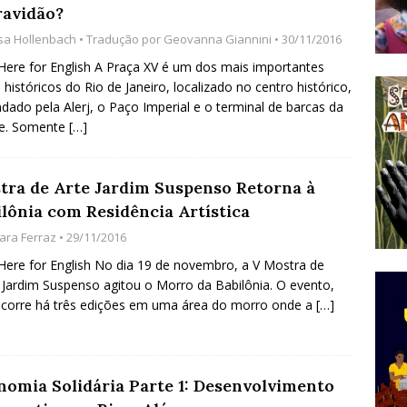
ravidão?
do Começou com uma Praça em Ramos [OPINIÃO]
isa Hollenbach
• Tradução por
Geovanna Giannini
• 30/11/2016
 Here for English A Praça XV é um dos mais importantes
s históricos do Rio de Janeiro, localizado no centro histórico,
tirão Agroecológico com os Povos das Águas Reúne
ndado pela Alerj, o Paço Imperial e o terminal de barcas da
lantio e Inauguração da Feira da Praia do Remanso
de. Somente
[…]
COBERTURA DE EVENTOS
ens Fluminenses, Cronicamente Abandonados,
tra de Arte Jardim Suspenso Retorna à
ilônia com Residência Artística
sórcio Nova Via Mobilidade 10 Anos Após Rio2016
lara Ferraz
• 29/11/2016
O
 Here for English No dia 19 de novembro, a V Mostra de
 Jardim Suspenso agitou o Morro da Babilônia. O evento,
corre há três edições em uma área do morro onde a
[…]
nomia Solidária Parte 1: Desenvolvimento