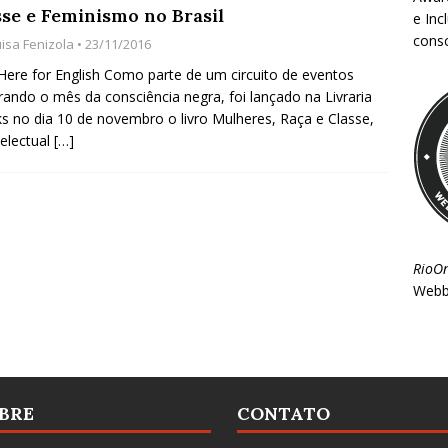
sse e Feminismo no Brasil
e Inc
consc
uisa Fenizola
• 23/11/2016
 Here for English Como parte de um circuito de eventos
rando o mês da consciência negra, foi lançado na Livraria
s no dia 10 de novembro o livro Mulheres, Raça e Classe,
telectual
[…]
RioO
Webb
BRE
CONTATO