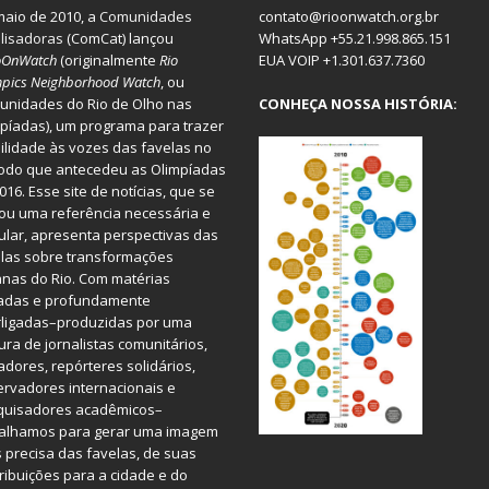
aio de 2010, a
Comunidades
contato@rioonwatch.org.br
lisadoras
(ComCat) lançou
WhatsApp +55.21.998.865.151
oOnWatch
(originalmente
Ri
o
EUA VOIP +1.301.637.7360
pics Neighborhood Watch
, ou
nidades do Rio de Olho nas
CONHEÇA NOSSA HISTÓRIA:
píadas), um programa para trazer
bilidade às vozes das favelas no
odo que antecedeu as Olimpíadas
016. Esse site de notícias, que se
ou uma referência necessária e
ular, apresenta perspectivas das
las sobre transformações
nas do Rio. Com matérias
iadas e profundamente
rligadas–produzidas por uma
ura de jornalistas comunitários,
dores, repórteres solidários,
rvadores internacionais e
quisadores acadêmicos–
balhamos para gerar uma imagem
 precisa das favelas, de suas
ribuições para a cidade e do