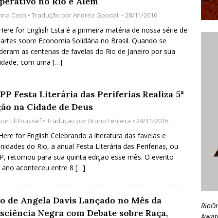
perativo no Rio e Além
nna Cash
• Tradução por
Andréa Goodall
• 28/11/2016
 Here for English Esta é a primeira matéria de nossa série de
partes sobre Economia Solidária no Brasil. Quando se
deram as centenas de favelas do Rio de Janeiro por sua
lidade, com uma
[…]
P Festa Literária das Periferias Realiza 5ª
ção na Cidade de Deus
our El-Youssef
• Tradução por
Bruno Ferreira
• 24/11/2016
 Here for English Celebrando a literatura das favelas e
idades do Rio, a anual Festa Literária das Periferias, ou
, retornou para sua quinta edição esse mês. O evento
 ano aconteceu entre 8
[…]
ro de Angela Davis Lançado no Mês da
RioO
sciência Negra com Debate sobre Raça,
Awar