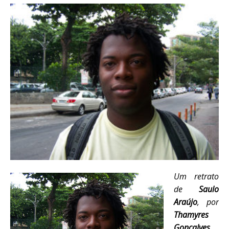
Um retrato
de
Saulo
Araújo
, por
Thamyres
Gonçalves
,