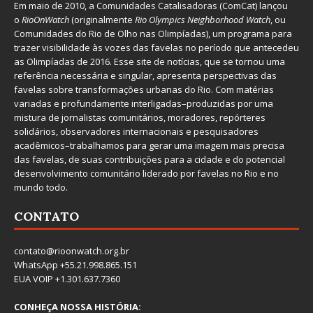
Em maio de 2010, a
Comunidades Catalisadoras
(ComCat) lançou
o
RioOnWatch
(originalmente
Ri
o Olympics Neighborhood Watch
, ou
Comunidades do Rio de Olho nas Olimpíadas), um programa para
trazer visibilidade às vozes das favelas no período que antecedeu
as Olimpíadas de 2016. Esse site de notícias, que se tornou uma
referência necessária e singular, apresenta perspectivas das
favelas sobre transformações urbanas do Rio. Com matérias
variadas e profundamente interligadas–produzidas por uma
mistura de jornalistas comunitários, moradores, repórteres
solidários, observadores internacionais e pesquisadores
acadêmicos–trabalhamos para gerar uma imagem mais precisa
das favelas, de suas contribuições para a cidade e do potencial
desenvolvimento comunitário liderado por favelas no Rio e no
mundo todo.
CONTATO
contato@rioonwatch.org.br
WhatsApp +55.21.998.865.151
EUA VOIP +1.301.637.7360
CONHEÇA NOSSA HISTÓRIA: