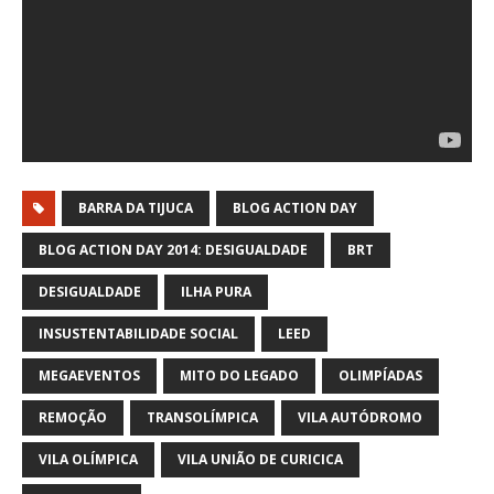
BARRA DA TIJUCA
BLOG ACTION DAY
BLOG ACTION DAY 2014: DESIGUALDADE
BRT
DESIGUALDADE
ILHA PURA
INSUSTENTABILIDADE SOCIAL
LEED
MEGAEVENTOS
MITO DO LEGADO
OLIMPÍADAS
REMOÇÃO
TRANSOLÍMPICA
VILA AUTÓDROMO
VILA OLÍMPICA
VILA UNIÃO DE CURICICA