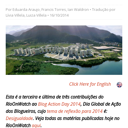
Por
Eduarda Araujo
,
Francis Torres
,
Ian Waldron
• Tradução por
Lívia Villela
,
Luiza Villela
• 16/10/2014
Click Here for English
Esta é a terceira e última de três contribuições do
RioOnWatch ao
Blog Action Day 2014
, Dia Global de Ação
dos Blogueiros, cujo
tema de reflexão para 2014
é:
Desigualdade
. Veja todas as matérias publicadas hoje no
RioOnWatch
aqui
.