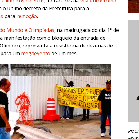
 Olímpicos de 2016
, moradores da
Vila Autódromo
 o último decreto da Prefeitura para a
as
para
remoção
.
 do Mundo e Olimpíadas
, na madrugada do dia 1° de
, a manifestação com o bloqueio da entrada de
límpico, representa a resistência de dezenas de
s para um
megaevento
de um mês”.
RioO
Awar