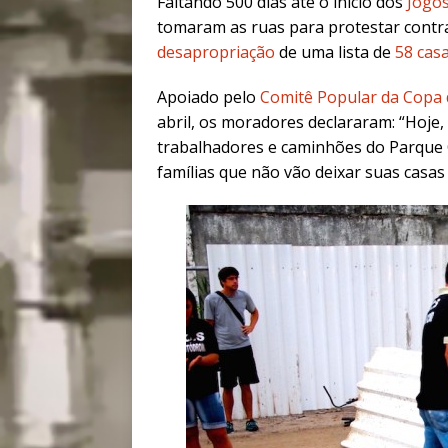
Faltando 500 dias até o início dos
Jogos
tomaram as ruas para protestar contra
desapropriação
de uma lista de
58 cas
Apoiado pelo
Comitê Popular da Copa
abril, os moradores declararam: “Hoje
trabalhadores e caminhões do Parque O
famílias que não vão deixar suas casa