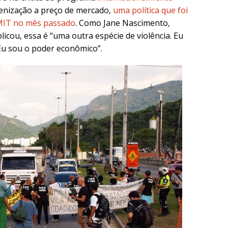
denização a preço de mercado,
uma política que foi
MIT no mês passado
. Como Jane Nascimento,
licou, essa é “uma outra espécie de violência. Eu
Eu sou o poder econômico”.