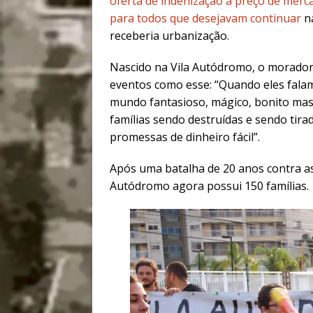
oferta de indenização a preço de merc
para todos que desejavam continuar
na
receberia urbanização.
Nascido na Vila Autódromo, o morador 
eventos como esse: “Quando eles falam
mundo fantasioso, mágico, bonito mas
famílias sendo destruídas e sendo tira
promessas de dinheiro fácil”.
Após uma batalha de 20 anos contra as
Autódromo agora possui 150 famílias.