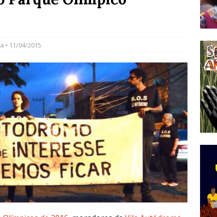
do Começou com uma Praça em Ramos [OPINIÃO]
va
• 11/04/2015
tirão Agroecológico com os Povos das Águas Reúne
lantio e Inauguração da Feira da Praia do Remanso
COBERTURA DE EVENTOS
ens Fluminenses, Cronicamente Abandonados,
sórcio Nova Via Mobilidade 10 Anos Após Rio2016
O