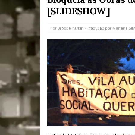
[SLIDESHOW]
[ 28/07/2026 ]
Tu
#OLHONAMÍDIA
Por
Brooke Parkin
• Tradução por
Mariana Sil
[ 27/07/2026 ]
Mu
Coletivos para P
em Suruí, Magé
[ 04/08/2026 ]
Tr
Passam para Con
#OLHONOLEGAD