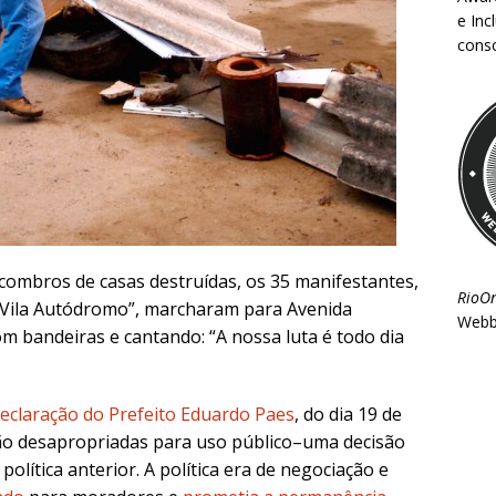
e Inc
consc
combros de casas destruídas, os 35 manifestantes,
RioO
S. Vila Autódromo”, marcharam para Avenida
Webb
m bandeiras e cantando: “A nossa luta é todo dia
eclaração do Prefeito Eduardo Paes
, do dia 19 de
ão desapropriadas para uso público–uma decisão
olítica anterior. A política era de negociação e