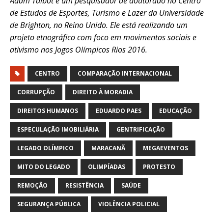
Adam Talbot é um pesquisador de doutorado no Centro
de Estudos de Esportes, Turismo e Lazer da Universidade
de Brighton, no Reino Unido. Ele está realizando um
projeto etnográfico com foco em movimentos sociais e
ativismo nos Jogos Olímpicos Rios 2016.
CENTRO
COMPARAÇÃO INTERNACIONAL
CORRUPÇÃO
DIREITO À MORADIA
DIREITOS HUMANOS
EDUARDO PAES
EDUCAÇÃO
ESPECULAÇÃO IMOBILIÁRIA
GENTRIFICAÇÃO
LEGADO OLÍMPICO
MARACANÃ
MEGAEVENTOS
MITO DO LEGADO
OLIMPÍADAS
PROTESTO
REMOÇÃO
RESISTÊNCIA
SAÚDE
SEGURANÇA PÚBLICA
VIOLÊNCIA POLICIAL