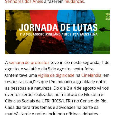
Senhores dos Anéis
a fazerem
mudanças
.
A
semana de protestos
teve início nesta segunda, 1 de
agosto, e vai até o dia 5 de agosto, sexta-feira.
Ontem teve uma
vigília de dignidade
na
Cinelândia
, em
resposta as ações que têm minado a igualdade entre
as pessoas e a natureza. Do dia 2 a 4 de agosto vários
eventos serão realizados no Instituto de Filosofia e
Ciências Sociais da UFRJ (IFCS/UFRJ) no Centro do Rio.
Cada dia terá três temas e atividades na parte da
manhã, tarde e noite–incluindo oficinas, debates,