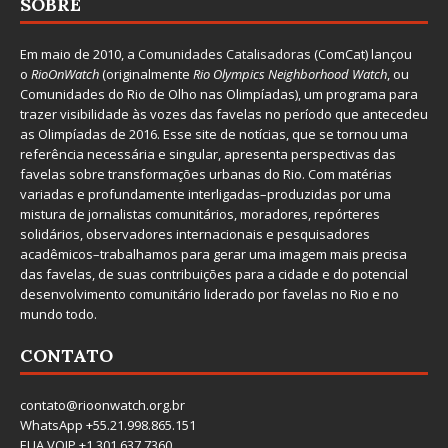
SOBRE
Em maio de 2010, a
Comunidades Catalisadoras
(ComCat) lançou
o
RioOnWatch
(originalmente
Ri
o Olympics Neighborhood Watch
, ou
Comunidades do Rio de Olho nas Olimpíadas), um programa para
trazer visibilidade às vozes das favelas no período que antecedeu
as Olimpíadas de 2016. Esse site de notícias, que se tornou uma
referência necessária e singular, apresenta perspectivas das
favelas sobre transformações urbanas do Rio. Com matérias
variadas e profundamente interligadas–produzidas por uma
mistura de jornalistas comunitários, moradores, repórteres
solidários, observadores internacionais e pesquisadores
acadêmicos–trabalhamos para gerar uma imagem mais precisa
das favelas, de suas contribuições para a cidade e do potencial
desenvolvimento comunitário liderado por favelas no Rio e no
mundo todo.
CONTATO
contato@rioonwatch.org.br
WhatsApp +55.21.998.865.151
EUA VOIP +1.301.637.7360