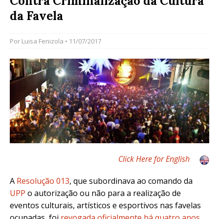
Contra Criminalização da Cultura
da Favela
Por
Luisa Fenizola
• 11/07/2017
Click Here for English
A
Resolução 013
, que subordinava ao comando da
UPP
o autorização ou não para a realização de
eventos culturais, artísticos e esportivos nas favelas
ocupadas, foi
revogada oficialmente há quatro anos