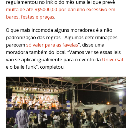
regulamentou no início do mês uma lei que prevê
multa de até R$5000,00 por barulho excessivo em
bares, festas e praças
.
O que mais incomoda alguns moradores é a não
padronização das regras. “Algumas determinações
parecem
só valer para as favelas
”, disse uma
moradora também do local. “Vamos ver se essas leis
vão se aplicar igualmente para o evento da
Universal
e o baile funk”, completou.