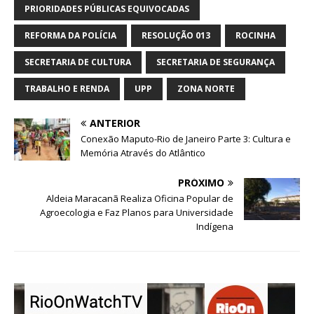
PRIORIDADES PÚBLICAS EQUIVOCADAS
REFORMA DA POLÍCIA
RESOLUÇÃO 013
ROCINHA
SECRETARIA DE CULTURA
SECRETARIA DE SEGURANÇA
TRABALHO E RENDA
UPP
ZONA NORTE
ANTERIOR
Conexão Maputo-Rio de Janeiro Parte 3: Cultura e
Memória Através do Atlântico
PRÓXIMO
Aldeia Maracanã Realiza Oficina Popular de
Agroecologia e Faz Planos para Universidade
Indígena