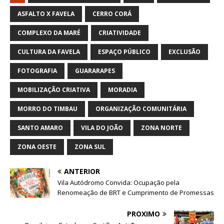
ASFALTO X FAVELA
CERRO CORÁ
COMPLEXO DA MARÉ
CRIATIVIDADE
CULTURA DA FAVELA
ESPAÇO PÚBLICO
EXCLUSÃO
FOTOGRAFIA
GUARARAPES
MOBILIZAÇÃO CRIATIVA
MORADIA
MORRO DO TIMBAU
ORGANIZAÇÃO COMUNITÁRIA
SANTO AMARO
VILA DO JOÃO
ZONA NORTE
ZONA OESTE
ZONA SUL
ANTERIOR
Vila Autódromo Convida: Ocupação pela
Renomeação de BRT e Cumprimento de Promessas
PRÓXIMO