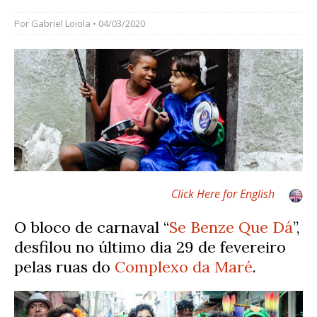
Por
Gabriel Loiola
• 04/03/2020
Click Here for English
O bloco de carnaval “
Se Benze Que Dá
”,
desfilou no último dia 29 de fevereiro
pelas ruas do
Complexo da Maré
.