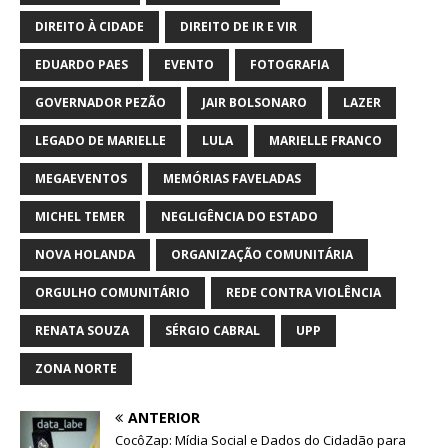
DIREITO À CIDADE
DIREITO DE IR E VIR
EDUARDO PAES
EVENTO
FOTOGRAFIA
GOVERNADOR PEZÃO
JAIR BOLSONARO
LAZER
LEGADO DE MARIELLE
LULA
MARIELLE FRANCO
MEGAEVENTOS
MEMÓRIAS FAVELADAS
MICHEL TEMER
NEGLIGÊNCIA DO ESTADO
NOVA HOLANDA
ORGANIZAÇÃO COMUNITÁRIA
ORGULHO COMUNITÁRIO
REDE CONTRA VIOLÊNCIA
RENATA SOUZA
SÉRGIO CABRAL
UPP
ZONA NORTE
ANTERIOR
CocôZap: Mídia Social e Dados do Cidadão para