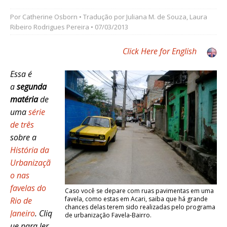
Por
Catherine Osborn
• Tradução por
Juliana M. de Souza
,
Laura
Ribeiro Rodrigues Pereira
• 07/03/2013
Click Here for English
Essa é
a
segunda
matéria
de
uma
série
de três
sobre a
História da
Urbanizaçã
o nas
favelas do
Caso você se depare com ruas pavimentas em uma
favela, como estas em Acari, saiba que há grande
Rio de
chances delas terem sido realizadas pelo programa
Janeiro
. Cliq
de urbanização Favela-Bairro.
ue para ler