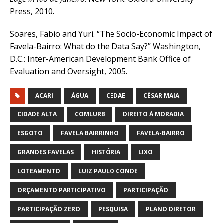
Press, 2010.
Soares, Fabio and Yuri. “The Socio-Economic Impact of
Favela-Bairro: What do the Data Say?” Washington,
D.C.: Inter-American Development Bank Office of
Evaluation and Oversight, 2005.
ACARI
ÁGUA
CEDAE
CÉSAR MAIA
CIDADE ALTA
COMLURB
DIREITO À MORADIA
ESGOTO
FAVELA BAIRRINHO
FAVELA-BAIRRO
GRANDES FAVELAS
HISTÓRIA
LIXO
LOTEAMENTO
LUIZ PAULO CONDE
ORÇAMENTO PARTICIPATIVO
PARTICIPAÇÃO
PARTICIPAÇÃO ZERO
PESQUISA
PLANO DIRETOR