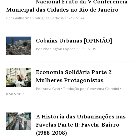
Nacional Fruto da V Conferência
Municipal das Cidades no Rio de Janeiro
Por
Guilherme Rodrigues Barbosa
• 12/08/2024
Cobaias Urbanas [OPINIÃO]
Por
Washington Fajardo
• 13/09/2019
Economia Solidária Parte 2:
Mulheres Protagonistas
Por
Anna Cash
• Tradução por
Geovanna Giannini
•
02/02/2017
A História das Urbanizações nas
Favelas Parte II: Favela-Bairro
(1988-2008)