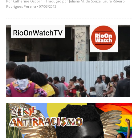
Por
Catherine Osborn
• Tradução por
Juliana M. de Souza
,
Laura Ribeiro
Rodrigues Pereira
• 07/03/2013