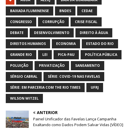
BAIXADA FLUMINENSE
BNDES
CEDAE
CONGRESSO
CORRUPÇÃO
CRISE FISCAL
DEBATE
DESENVOLVIMENTO
DIREITO À ÁGUA
DIREITOS HUMANOS
ECONOMIA
ESTADO DO RIO
GRANDE RIO
LEI
PICA-PAU
POLÍTICA PÚBLICA
POLUIÇÃO
PRIVATIZAÇÃO
SANEAMENTO
SÉRGIO CABRAL
SÉRIE: COVID-19 NAS FAVELAS
SÉRIE: EM PARCERIA COM THE RIO TIMES
UFRJ
WILSON WITZEL
ANTERIOR
Painel Unificador das Favelas Lança Campanha
Exaltando como Dados Podem Salvar Vidas [VÍDEO]