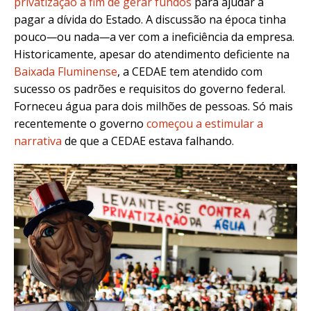
privatização a fim de gerar fundos
para ajudar a
pagar a dívida do Estado. A discussão na época tinha
pouco
—
ou nada
—
a ver com a ineficiência da empresa.
Historicamente, apesar do atendimento deficiente na
Baixada Fluminense
, a CEDAE tem atendido com
sucesso os padrões e requisitos do governo federal.
Forneceu água para dois milhões de pessoas. Só mais
recentemente o governo
começou a estimular a
narrativa
de que a CEDAE estava falhando.