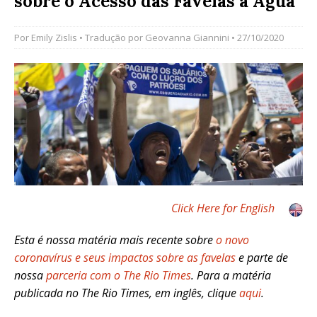
sobre o Acesso das Favelas à Água
Por
Emily Zislis
• Tradução por
Geovanna Giannini
• 27/10/2020
Click Here for English
Esta é nossa matéria mais recente sobre
o novo
coronavírus e seus impactos sobre as favelas
e parte de
nossa
parceria com o The Rio Times
. Para a matéria
publicada no The Rio Times, em inglês, clique
aqui
.