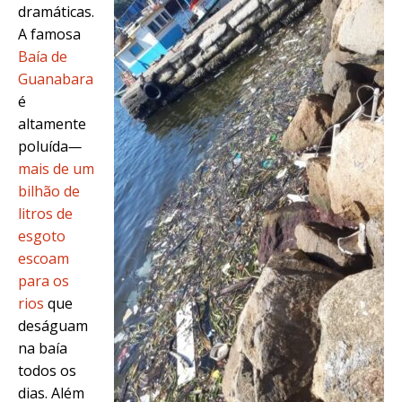
dramáticas.
A famosa
Baía de
Guanabara
é
altamente
poluída
—
mais de um
bilhão de
litros de
esgoto
escoam
para os
rios
que
deságuam
na baía
todos os
dias. Além