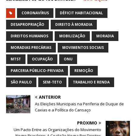
CORONAVÍRUS
DÉFICIT HABITACIONAL
DESAPROPRIAÇÃO
DIREITO À MORADIA
DIREITOS HUMANOS
MOBILIZAÇÃO
MORADIA
MORADIAS PRECÁRIAS
MOVIMENTOS SOCIAIS
MTST
OCUPAÇÃO
ONU
PARCERIA PÚBLICO-PRIVADA
REMOÇÃO
SÃO PAULO
SEM-TETO
TRABALHO E RENDA
ANTERIOR
As Eleições Municipais na Periferia de Duque de
Caxias e a Política do Cansaço
PRÓXIMO
Um Pacto Entre as Organizações do Movimento
Negro Brasileiro: A Coalizão Negra Por Direitos