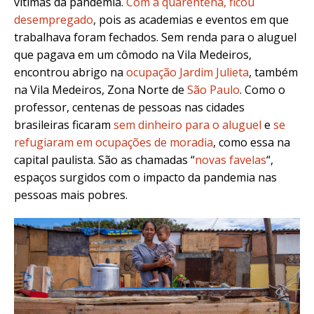
vítimas da pandemia.
Com a quarentena, ficou
desempregado
, pois as academias e eventos em que
trabalhava foram fechados. Sem renda para o aluguel
que pagava em um cômodo na Vila Medeiros,
encontrou abrigo na
ocupação Jardim Julieta
, também
na Vila Medeiros, Zona Norte de
São Paulo
. Como o
professor, centenas de pessoas nas cidades
brasileiras ficaram
sem dinheiro para o aluguel
e
se
refugiaram em ocupações de moradia
, como essa na
capital paulista. São as chamadas “
novas favelas
“,
espaços surgidos com o impacto da pandemia nas
pessoas mais pobres.