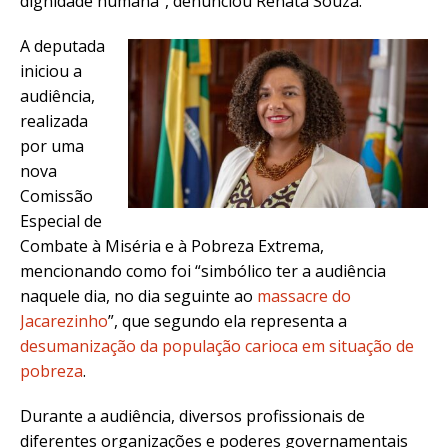
dignidade humana”, denunciou Renata Souza.
A deputada
iniciou a
audiência,
realizada
por uma
nova
Comissão
Especial de
Combate à Miséria e à Pobreza Extrema,
mencionando como foi “simbólico ter a audiência
naquele dia, no dia seguinte ao
massacre do
Jacarezinho
”, que segundo ela representa a
desumanização da população carioca em situação de
pobreza
.
Durante a audiência, diversos profissionais de
diferentes organizações e poderes governamentais