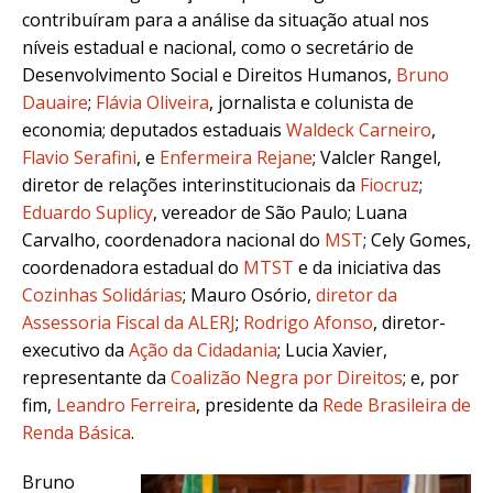
contribuíram para a análise da situação atual nos
níveis estadual e nacional, como o secretário de
Desenvolvimento Social e Direitos Humanos,
Bruno
Dauaire
;
Flávia Oliveira
, jornalista e colunista de
economia; deputados estaduais
Waldeck Carneiro
,
Flavio Serafini
, e
Enfermeira Rejane
; Valcler Rangel,
diretor de relações interinstitucionais da
Fiocruz
;
Eduardo Suplicy
, vereador de São Paulo; Luana
Carvalho, coordenadora nacional do
MST
; Cely Gomes,
coordenadora estadual do
MTST
e da iniciativa das
Cozinhas Solidárias
; Mauro Osório,
diretor da
Assessoria Fiscal da ALERJ
;
Rodrigo Afonso
, diretor-
executivo da
Ação da Cidadania
; Lucia Xavier,
representante da
Coalizão Negra por Direitos
; e, por
fim,
Leandro Ferreira
, presidente da
Rede Brasileira de
Renda Básica
.
Bruno