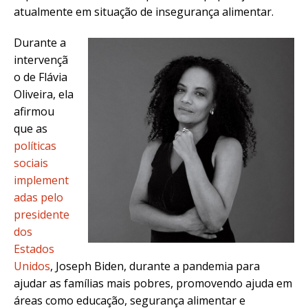
atualmente em situação de insegurança alimentar.
Durante a
intervençã
o de Flávia
Oliveira, ela
afirmou
que as
políticas
sociais
implement
adas pelo
presidente
dos
Estados
Unidos
, Joseph Biden, durante a pandemia para
ajudar as famílias mais pobres, promovendo ajuda em
áreas como educação, segurança alimentar e