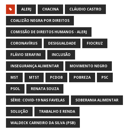
ALERJ
CHACINA
CLÁUDIO CASTRO
COALIZÃO NEGRA POR DIREITOS
COMISSÃO DE DIREITOS HUMANOS - ALERJ
CORONAVÍRUS
DESIGUALDADE
FIOCRUZ
FLÁVIO SERAFINI
INCLUSÃO
INSEGURANÇA ALIMENTAR
MOVIMENTO NEGRO
MST
MTST
PCDOB
POBREZA
PSC
PSOL
RENATA SOUZA
SÉRIE: COVID-19 NAS FAVELAS
SOBERANIA ALIMENTAR
SOLUÇÃO
TRABALHO E RENDA
WALDECK CARNEIRO DA SILVA (PSB)