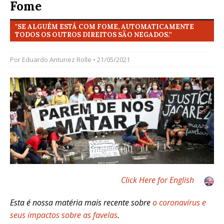
Fome
"SE ALGUÉM ESTÁ COM FOME, AUTOMATICAMENTE
TODOS OS OUTROS DIREITOS SÃO NEGADOS.”
Por
Eduardo Antunez Rolle
• 21/05/2021
Click Here for English
Esta é nossa matéria mais recente sobre
o coronavírus e
seus impactos sobre as favelas
.