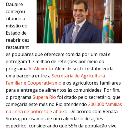
Dauaire
começou
citando a
missão do
Estado de
reabrir dez
restaurant
es populares que oferecem comida por um real e
entregam 1,7 milhão de refeições por meio do
programa
RJ Alimenta
. Além disso, foi estabelecida
uma parceria entre a
Secretaria de Agricultura
Familiar e Cooperativismo
e os agricultores familiares
para a entrega de alimentos às comunidades. Por fim,
o programa
Supera Rio
foi citado pelo secretário, que
começaria este mês no Rio atendendo
200.000 famílias
na linha de pobreza e abaixo
. De acordo com Renata
Souza, precisamos de um calendário de ações
específico, considerando que 55% da população vive