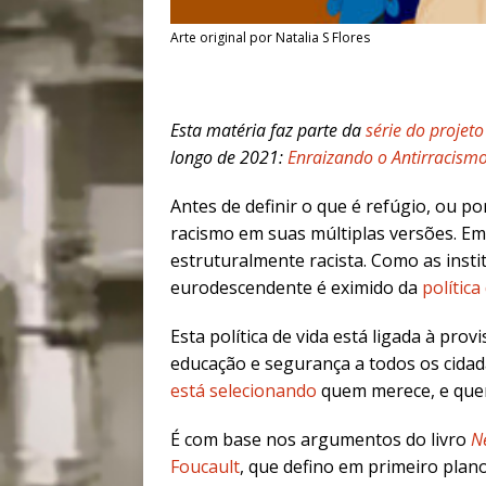
Arte original por Natalia S Flores
Esta matéria faz parte da
série do projet
longo de 2021:
Enraizando o Antirracismo
Antes de definir o que é refúgio, ou p
racismo em suas múltiplas versões. Em
estruturalmente racista
. Como as insti
eurodescendente é eximido da
política
Esta política de vida está ligada à pr
educação
e
segurança
a todos os cida
está selecionando
quem
merece, e que
É com base nos argumentos do livro
N
Foucault
, que defino em primeiro plan