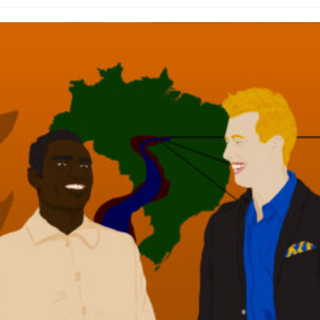
do Começou com uma Praça em Ramos [OPINIÃO]
tirão Agroecológico com os Povos das Águas Reúne
lantio e Inauguração da Feira da Praia do Remanso
COBERTURA DE EVENTOS
ens Fluminenses, Cronicamente Abandonados,
sórcio Nova Via Mobilidade 10 Anos Após Rio2016
O