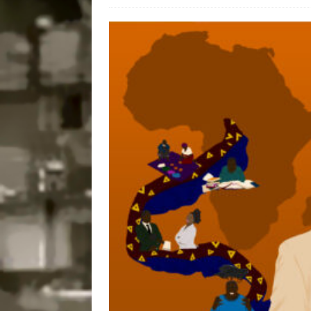
[ 28/07/2026 ]
Tu
#OLHONAMÍDIA
[ 27/07/2026 ]
Mu
Coletivos para P
em Suruí, Magé
[ 04/08/2026 ]
Tr
Passam para Con
#OLHONOLEGAD