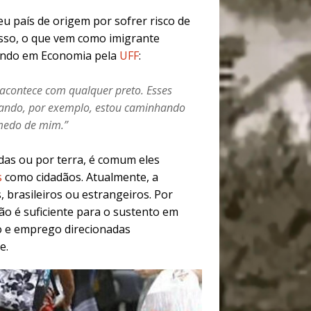
eu país de origem por sofrer risco de
 isso, o que vem como imigrante
rando em Economia pela
UFF
:
 acontece com qualquer preto. Esses
uando, por exemplo, estou caminhando
 medo de mim.
”
as ou por terra, é comum eles
s
como cidadãos. Atualmente, a
, brasileiros ou estrangeiros. Por
o é suficiente para o sustento em
ão e emprego direcionadas
e.