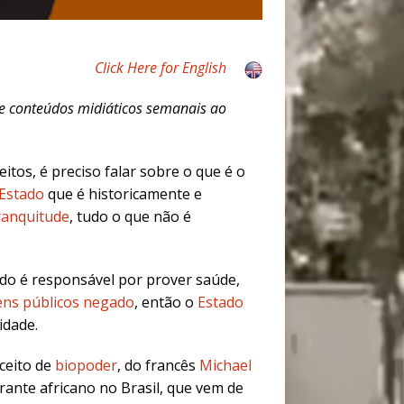
Click Here for English
e conteúdos midiáticos semanais ao
itos, é preciso falar sobre o que é o
Estado
que é historicamente e
ranquitude
, tudo o que não é
stado é responsável por prover
saúde
,
ens públicos negado
, então o
Estado
idade.
nceito de
biopoder
, do francês
Michael
rante africano no Brasil, que vem de