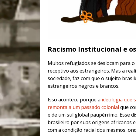
Racismo Institucional e o
Muitos refugiados se deslocam para o
receptivo aos estrangeiros. Mas a real
sociedade, faz com que o sujeito bras
estrangeiros negros e brancos.
Isso acontece porque a
ideologia que s
remonta a um passado colonial
que con
e de um sul global paupérrimo. Esse dis
brasileiro por suas origens africanas
com a condição racial dos mesmos, ond