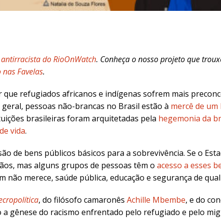
o antirracista do RioOnWatch
.
Conheça o nosso projeto que troux
 nas Favelas
.
or que refugiados africanos e indígenas sofrem mais preconce
 geral,
pessoas não-brancas no Brasil estão à
mercê de um 
tuições brasileiras foram arquitetadas pela
hegemonia da b
 de vida
.
ovisão de bens públicos básicos para a sobrevivência. Se o E
dãos, mas alguns
grupos de pessoas têm o
acesso a esses b
m não merece, saúde pública, educação e segurança de qual
ecropolítica
, do filósofo camaronês
Achille Mbembe
, e do co
o a gênese do racismo enfrentado pelo refugiado e pelo mig