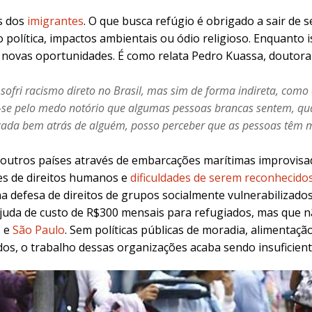
s dos
imigrantes
. O que busca refúgio é obrigado a sair de s
 política, impactos ambientais ou ódio religioso. Enquanto
 novas oportunidades. É como relata Pedro Kuassa, douto
sofri racismo direto no Brasil, mas sim de forma indireta, como
-se pelo medo notório que algumas pessoas brancas sentem, q
lçada bem atrás de alguém, posso perceber que as pessoas têm
outros países através de embarcações marítimas improvisad
es de
direitos humanos
e
dificuldades de serem reconhecido
na defesa de direitos de grupos socialmente vulnerabilizados
uda de custo de R$300 mensais para refugiados, mas que nã
o e
São Paulo
. Sem políticas públicas de moradia, alimentaç
dos, o trabalho dessas organizações acaba sendo insuficient