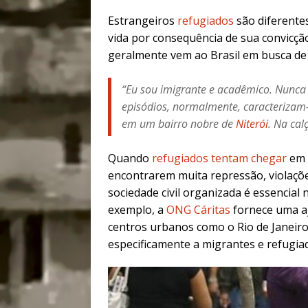
Estrangeiros
refugiados
são diferente
vida por consequência de sua convicção
geralmente vem ao Brasil em busca de
“Eu sou imigrante e acadêmico. Nunca 
episódios, normalmente, caracterizam
em um bairro nobre de
Niterói
. Na ca
Quando
refugiados tentam chegar
em 
encontrarem muita repressão, violaçõ
sociedade civil organizada é essencial 
exemplo, a
ONG Cáritas
fornece uma aj
centros urbanos como o Rio de Janeir
especificamente a migrantes e refugia