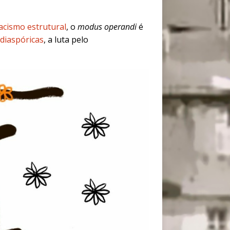
acismo estrutural
, o
modus operandi
é
diaspóricas
, a luta pelo