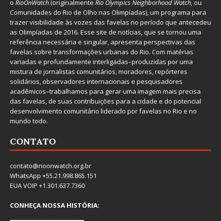
o
RioOnWatch
(originalmente
Ri
o Olympics Neighborhood Watch
, ou
Comunidades do Rio de Olho nas Olimpíadas), um programa para
trazer visibilidade às vozes das favelas no período que antecedeu
as Olimpíadas de 2016. Esse site de notícias, que se tornou uma
referência necessária e singular, apresenta perspectivas das
favelas sobre transformações urbanas do Rio. Com matérias
variadas e profundamente interligadas–produzidas por uma
mistura de jornalistas comunitários, moradores, repórteres
solidários, observadores internacionais e pesquisadores
acadêmicos–trabalhamos para gerar uma imagem mais precisa
das favelas, de suas contribuições para a cidade e do potencial
desenvolvimento comunitário liderado por favelas no Rio e no
mundo todo.
CONTATO
contato@rioonwatch.org.br
WhatsApp +55.21.998.865.151
EUA VOIP +1.301.637.7360
CONHEÇA NOSSA HISTÓRIA: