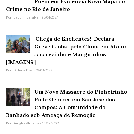
Põem em Evidência Novo Mapa do
Crime no Rio de Janeiro
Por
Joaquim da Silva
• 26/04/2024
‘Chega de Enchentes!’ Declara
Greve Global pelo Clima em Ato no
Jacarezinho e Manguinhos
[IMAGENS]
Por
Bárbara Dias
• 09/03/2023
Um Novo Massacre do Pinheirinho
Pode Ocorrer em São José dos
Campos: A Comunidade do
Banhado sob Ameaça de Remoção
Por
Douglas Almeida
• 12/09/2022