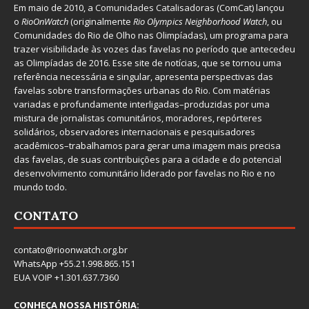
Em maio de 2010, a
Comunidades Catalisadoras
(ComCat) lançou
o
RioOnWatch
(originalmente
Ri
o Olympics Neighborhood Watch
, ou
Comunidades do Rio de Olho nas Olimpíadas), um programa para
trazer visibilidade às vozes das favelas no período que antecedeu
as Olimpíadas de 2016. Esse site de notícias, que se tornou uma
referência necessária e singular, apresenta perspectivas das
favelas sobre transformações urbanas do Rio. Com matérias
variadas e profundamente interligadas–produzidas por uma
mistura de jornalistas comunitários, moradores, repórteres
solidários, observadores internacionais e pesquisadores
acadêmicos–trabalhamos para gerar uma imagem mais precisa
das favelas, de suas contribuições para a cidade e do potencial
desenvolvimento comunitário liderado por favelas no Rio e no
mundo todo.
CONTATO
contato@rioonwatch.org.br
WhatsApp +55.21.998.865.151
EUA VOIP +1.301.637.7360
CONHEÇA NOSSA HISTÓRIA: