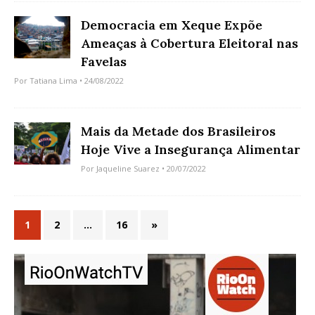
Democracia em Xeque Expõe
Ameaças à Cobertura Eleitoral nas
Favelas
Por
Tatiana Lima
• 24/08/2022
Mais da Metade dos Brasileiros
Hoje Vive a Insegurança Alimentar
Por
Jaqueline Suarez
• 20/07/2022
1
2
…
16
»