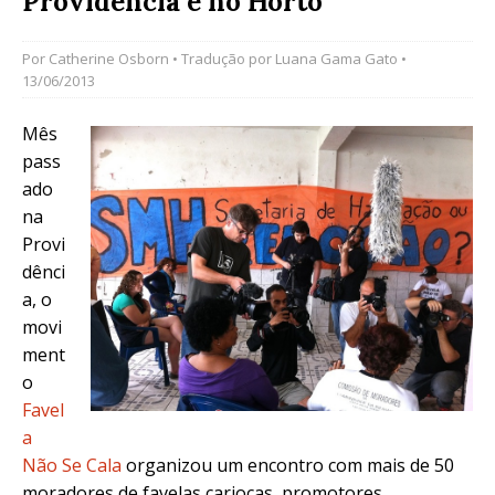
Providência e no Horto
Por
Catherine Osborn
• Tradução por
Luana Gama Gato
•
13/06/2013
Mês
pass
ado
na
Provi
dênci
a, o
movi
ment
o
Favel
a
Não Se Cala
organizou um encontro com mais de 50
moradores de favelas cariocas, promotores,