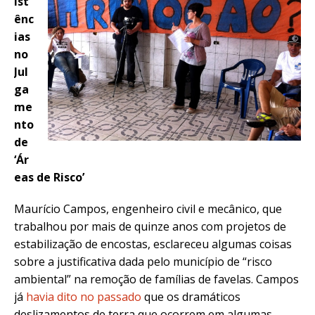
ist
ênc
ias
no
Jul
ga
me
nto
de
‘Ár
eas de Risco’
Maurício Campos, engenheiro civil e mecânico, que
trabalhou por mais de quinze anos com projetos de
estabilização de encostas, esclareceu algumas coisas
sobre a justificativa dada pelo município de “risco
ambiental” na remoção de famílias de favelas. Campos
já
havia dito no passado
que os dramáticos
deslizamentos de terra que ocorrem em algumas