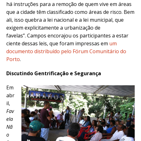
há instruções para a remoção de quem vive em áreas
que a cidade têm classificado como áreas de risco. Bem
ali, isso quebra a lei nacional e a lei municipal, que
exigem explicitamente a urbanização de
favelas”. Campos encorajou os participantes a estar
ciente dessas leis, que foram impressas em
um
documento distribuído pelo Fórum Comunitário do
Porto
.
Discutindo Gentrificação e Segurança
Em
abr
il,
Fav
ela
Nã
o