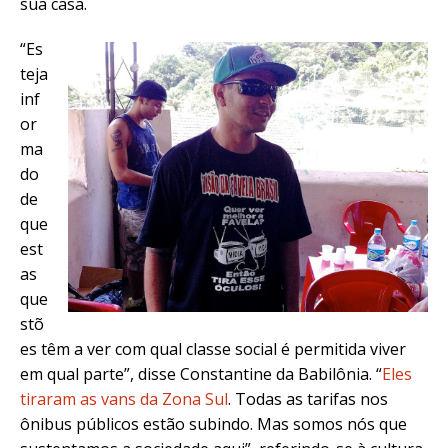
sua casa.
“Es
teja
inf
or
ma
do
de
que
est
as
que
stõ
es têm a ver com qual classe social é permitida viver
em qual parte”, disse Constantine da Babilônia. “
Eles
tiraram as vans da Zona Sul
. Todas as tarifas nos
ônibus públicos estão subindo. Mas somos nós que