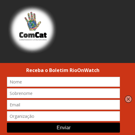
SOBRE
Em maio de 2010, a
Comunidades Catalisadoras
(ComCat) lançou
o
RioOnWatch
(originalmente
Ri
o Olympics Neighborhood Watch
, ou
Comunidades do Rio de Olho nas Olimpíadas), um programa para
trazer visibilidade às vozes das favelas no período que antecedeu
as Olimpíadas de 2016. Esse site de notícias, que se tornou uma
referência necessária e singular, apresenta perspectivas das
favelas sobre transformações urbanas do Rio. Com matérias
variadas e profundamente interligadas–produzidas por uma
mistura de jornalistas comunitários, moradores, repórteres
solidários, observadores internacionais e pesquisadores