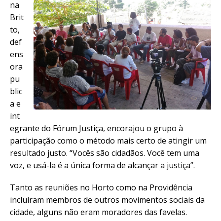
na
Brit
to,
def
ens
ora
pu
blic
a e
int
egrante do Fórum Justiça, encorajou o grupo à
participação como o método mais certo de atingir um
resultado justo. “Vocês são cidadãos. Você tem uma
voz, e usá-la é a única forma de alcançar a justiça”.
Tanto as reuniões no Horto como na Providência
incluíram membros de outros movimentos sociais da
cidade, alguns não eram moradores das favelas.