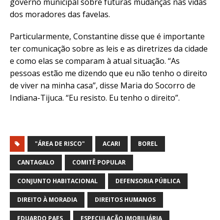
governo municipal sobre futuras mudanças nas vidas
dos moradores das favelas.
Particularmente, Constantine disse que é importante
ter comunicação sobre as leis e as diretrizes da cidade
e como elas se comparam à atual situação. “As
pessoas estão me dizendo que eu não tenho o direito
de viver na minha casa”, disse Maria do Socorro de
Indiana-Tijuca. “Eu resisto. Eu tenho o direito”.
"ÁREA DE RISCO"
ACARI
BOREL
CANTAGALO
COMITÊ POPULAR
CONJUNTO HABITACIONAL
DEFENSORIA PÚBLICA
DIREITO À MORADIA
DIREITOS HUMANOS
EDUARDO PAES
ESPECULAÇÃO IMOBILIÁRIA