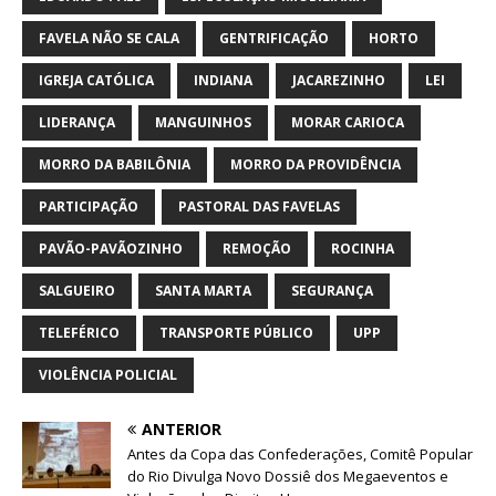
FAVELA NÃO SE CALA
GENTRIFICAÇÃO
HORTO
IGREJA CATÓLICA
INDIANA
JACAREZINHO
LEI
LIDERANÇA
MANGUINHOS
MORAR CARIOCA
MORRO DA BABILÔNIA
MORRO DA PROVIDÊNCIA
PARTICIPAÇÃO
PASTORAL DAS FAVELAS
PAVÃO-PAVÃOZINHO
REMOÇÃO
ROCINHA
SALGUEIRO
SANTA MARTA
SEGURANÇA
TELEFÉRICO
TRANSPORTE PÚBLICO
UPP
VIOLÊNCIA POLICIAL
ANTERIOR
Antes da Copa das Confederações, Comitê Popular
do Rio Divulga Novo Dossiê dos Megaeventos e