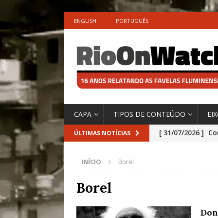
ENGLISH
PORTUGUÊS
CAPA
TIPOS DE CONTEÚDO
EI
[ 31/07/2026 ]
Co
ÚLTIMAS NOTÍCIAS
Impactos das En
INÍCIO
Borel
[ 29/07/2026 ]
No
São o Cadinho e
Borel
Precisamos’, Afi
Don
Especial do IPCC