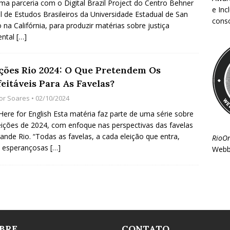
ma parceria com o Digital Brazil Project do Centro Behner
e Inc
el de Estudos Brasileiros da Universidade Estadual de San
consc
 na Califórnia, para produzir matérias sobre justiça
ental
[…]
ições Rio 2024: O Que Pretendem Os
eitáveis Para As Favelas?
gor Soares
• 02/10/2024
 Here for English Esta matéria faz parte de uma série sobre
eições de 2024, com enfoque nas perspectivas das favelas
ande Rio. “Todas as favelas, a cada eleição que entra,
RioO
m esperançosas
[…]
Webb
BRE
CONTATO