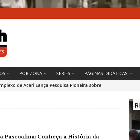
XOS
POR ZONA
SÉRIES
PÁGINAS DIDÁTICAS
mplexo de Acari Lança Pesquisa Pioneira sobre
chentes na Comunidade
DADOS E PESQUISA
 Contexto da Ultrapassagem Climática, ‘As Cidades
 o Fogo que Impulsionam a Mudança de que
rma Autora Coordenadora Principal de Relatório
a Pascoalina: Conheça a História da
 Sobre Cidades
*DESTAQUE