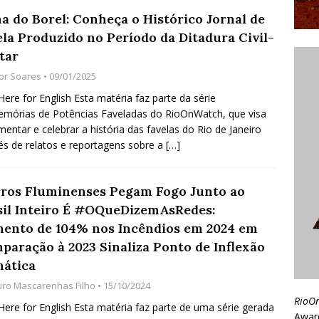
ha do Borel: Conheça o Histórico Jornal de
ela Produzido no Período da Ditadura Civil-
tar
gor Soares
• 09/01/2025
 Here for English Esta matéria faz parte da série
mórias de Potências Faveladas do RioOnWatch, que visa
entar e celebrar a história das favelas do Rio de Janeiro
és de relatos e reportagens sobre a
[…]
ros Fluminenses Pegam Fogo Junto ao
sil Inteiro É #OQueDizemAsRedes:
ento de 104% nos Incêndios em 2024 em
paração à 2023 Sinaliza Ponto de Inflexão
mática
uro Mascarenhas Filho
• 15/10/2024
RioO
 Here for English Esta matéria faz parte de uma série gerada
Awar