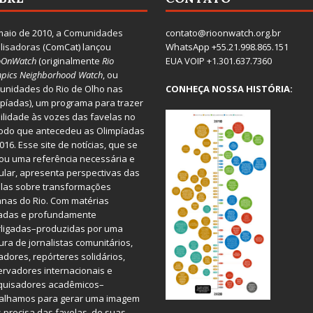
aio de 2010, a
Comunidades
contato@rioonwatch.org.br
lisadoras
(ComCat) lançou
WhatsApp +55.21.998.865.151
oOnWatch
(originalmente
Ri
o
EUA VOIP +1.301.637.7360
pics Neighborhood Watch
, ou
nidades do Rio de Olho nas
CONHEÇA NOSSA HISTÓRIA:
píadas), um programa para trazer
bilidade às vozes das favelas no
odo que antecedeu as Olimpíadas
016. Esse site de notícias, que se
ou uma referência necessária e
ular, apresenta perspectivas das
las sobre transformações
nas do Rio. Com matérias
iadas e profundamente
rligadas–produzidas por uma
ura de jornalistas comunitários,
dores, repórteres solidários,
rvadores internacionais e
quisadores acadêmicos–
balhamos para gerar uma imagem
 precisa das favelas, de suas