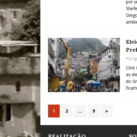
por u
Stief
Diego
ambi
Ele
Pref
Por
I
Click
as el
do Gr
fica
1
2
…
9
»
REALIZAÇÃO
SO