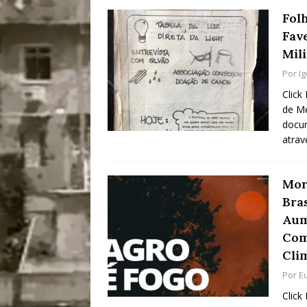
Fol
Fav
Mili
Por
I
Click
de Me
docum
atrav
Mor
Bra
Aum
Com
Cli
Por
E
Click