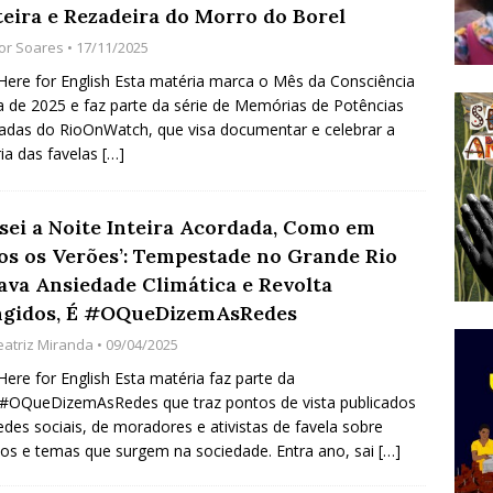
teira e Rezadeira do Morro do Borel
do Começou com uma Praça em Ramos [OPINIÃO]
gor Soares
• 17/11/2025
 Here for English Esta matéria marca o Mês da Consciência
 de 2025 e faz parte da série de Memórias de Potências
tirão Agroecológico com os Povos das Águas Reúne
adas do RioOnWatch, que visa documentar e celebrar a
lantio e Inauguração da Feira da Praia do Remanso
ria das favelas
[…]
COBERTURA DE EVENTOS
ens Fluminenses, Cronicamente Abandonados,
ssei a Noite Inteira Acordada, Como em
os os Verões’: Tempestade no Grande Rio
sórcio Nova Via Mobilidade 10 Anos Após Rio2016
ava Ansiedade Climática e Revolta
O
ngidos, É #OQueDizemAsRedes
eatriz Miranda
• 09/04/2025
 Here for English Esta matéria faz parte da
 #OQueDizemAsRedes que traz pontos de vista publicados
edes sociais, de moradores e ativistas de favela sobre
os e temas que surgem na sociedade. Entra ano, sai
[…]