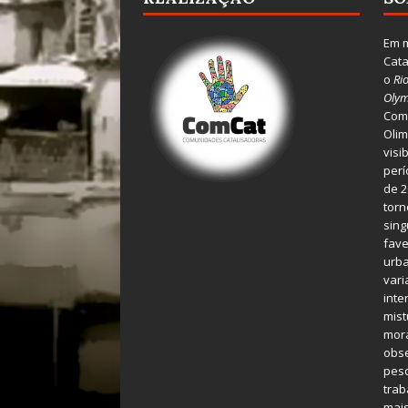
Em m
Cata
o
Ri
Olym
Comu
Olim
visi
perí
de 2
torn
sing
fave
urba
var
inte
mist
mora
obse
pes
tra
mais