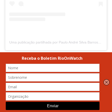
Uma publicação partilhada por Paulo André Silva Barroso (@barrosoff_bombeiro)
A Articulação dos Povos Indígenas do Brasil (
APIB
)—
preocupada com a vida dos indígenas brasileiros e
com o uso criminoso do fogo, inclusive como arma de
remoção de aldeias e grilagem de terras—
denunciou
o agronegócio
pelas queimadas. O movimento
indígena espera investigação, punição para os
incendiários e mitigação dos danos causados.