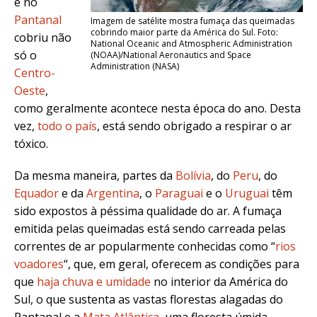
e no
Pantanal
Imagem de satélite mostra fumaça das queimadas
cobrindo maior parte da América do Sul. Foto:
cobriu não
National Oceanic and Atmospheric Administration
só o
(NOAA)/National Aeronautics and Space
Administration (NASA)
Centro-
Oeste
,
como geralmente acontece nesta época do ano. Desta
vez,
todo o país
, está sendo obrigado a respirar o ar
tóxico.
Da mesma maneira, partes da
Bolívia
, do
Peru
, do
Equador
e da
Argentina
, o
Paraguai
e o
Uruguai
têm
sido expostos à péssima qualidade do ar. A fumaça
emitida pelas queimadas está sendo carreada pelas
correntes de ar popularmente conhecidas como “
rios
voadores
“, que, em geral, oferecem as condições para
que
haja chuva e umidade
no interior da América do
Sul, o que sustenta as vastas florestas alagadas do