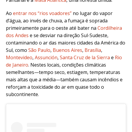
Pantanal e a
Mata Atlântica
, uma floresta úmida.
Ao
entrar nos “rios voadores”
no lugar do vapor
d’água, ao invés de chuva, a fumaça é soprada
primeiramente para o oeste até bater na
Cordilheira
dos Andes
e se desviar na direção Sul-Sudeste,
contaminando o ar das maiores cidades da América do
Sul, como
São Paulo
,
Buenos Aires
,
Brasília
,
Montevideo
,
Assunción
,
Santa Cruz de la Sierra
e
Rio
de Janeiro
. Nestes locais, condições climáticas
semelhantes—tempo seco, estiagem, temperaturas
mais altas que a média—também causam incêndios e
reforçam a toxicidade do ar em quase todo o
subcontinente.