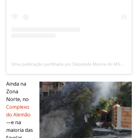
Uma publicação partilhada por Deputada Marina do MST (@marinadomst)
Ainda na
Zona
Norte, no
Complexo
do Alemão
—e na
maioria das
favelas