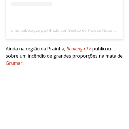
Uma publicação partilhada por Gestão do Parque Natural Municipal da Prainha (@gestao_pnm_prainha_rj)
Ainda na região da Prainha,
Realengo TV
publicou
sobre um incêndio de grandes proporções na mata de
Grumari
.