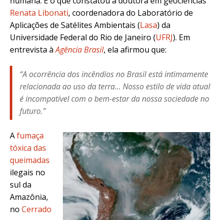
humana. É o que constatou a
doutora em geociências
Renata Libonati
, coordenadora do Laboratório de
Aplicações de Satélites Ambientais (
Lasa
) da
Universidade Federal do Rio de Janeiro (
UFRJ
). Em
entrevista à
Agência Brasil
, ela afirmou que:
“A ocorrência dos incêndios no Brasil está intimamente
relacionada ao uso da terra… Nosso estilo de vida atual
é incompatível com o bem-estar da nossa sociedade no
futuro.”
A
fumaça
tóxica das
queimadas
ilegais no
sul da
Amazônia,
no
Cerrado