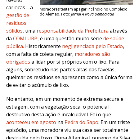
cariocas—a
Moradores tentam apagar incêndio no Complexo
do Alemão. Foto:
Jornal A Nova Democracia
gestão de
resíduos
sólidos
, uma
responsabilidade da Prefeitura
através
da
COMLURB
, é uma questão muito série
de saúde
pública
. Historicamente
negligenciada pelo Estado
,
com a falta de coleta regular,
moradores são
obrigados
a lidar por si próprios com o lixo. Para
alguns, sobretudo nas partes altas das favelas,
queimar os resíduos se apresenta como a única forma
de evitar o acúmulo de lixo.
No entanto, em um momento de extrema secura e
estiagem, com a vegetação seca, o potencial
destrutivo desta ação é incalculável. Foi o que
aconteceu em agosto
na
Pedra do Sapo
. Em um triste
episódio, uma moradora viu sua casa ser totalmente
destruída pelo fogo. Dona Altamira Lourenço da Silva,