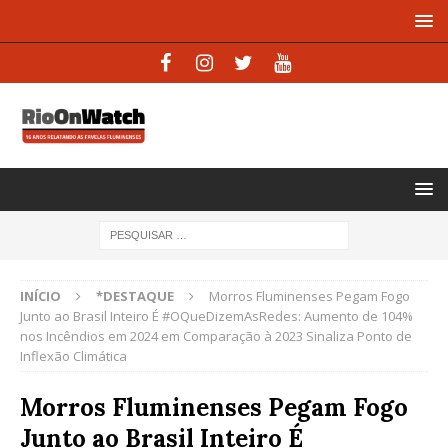
INÍCIO
*DESTAQUE
Morros Fluminenses Pegam Fogo
Junto ao Brasil Inteiro É #OQueDizemAsRedes: Aumento de 104%
nos Incêndios em 2024 em Comparação à 2023 Sinaliza Ponto de
Inflexão Climática
Morros Fluminenses Pegam Fogo
Junto ao Brasil Inteiro É