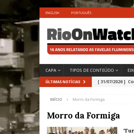
ENGLISH
PORTUGUÊS
CAPA
TIPOS DE CONTEÚDO
EI
[ 31/07/2026 ]
Co
ÚLTIMAS NOTÍCIAS
Impactos das En
INÍCIO
Morro da Formiga
[ 29/07/2026 ]
No
São o Cadinho e
Morro da Formiga
Precisamos’, Afi
‘Tur
Especial do IPCC