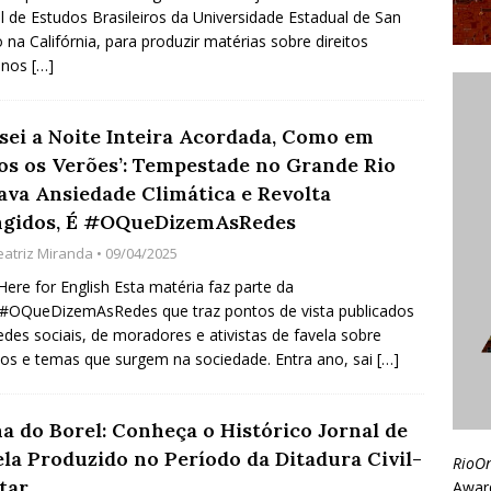
el de Estudos Brasileiros da Universidade Estadual de San
 na Califórnia, para produzir matérias sobre direitos
anos
[…]
ssei a Noite Inteira Acordada, Como em
os os Verões’: Tempestade no Grande Rio
ava Ansiedade Climática e Revolta
ngidos, É #OQueDizemAsRedes
eatriz Miranda
• 09/04/2025
 Here for English Esta matéria faz parte da
 #OQueDizemAsRedes que traz pontos de vista publicados
edes sociais, de moradores e ativistas de favela sobre
os e temas que surgem na sociedade. Entra ano, sai
[…]
ha do Borel: Conheça o Histórico Jornal de
ela Produzido no Período da Ditadura Civil-
RioO
tar
Awar