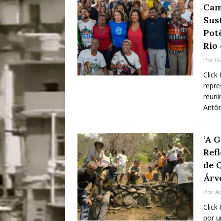
Cam
[ 28/07/2026 ]
Tu
Sus
#OLHONAMÍDIA
Pot
Rio 
[ 27/07/2026 ]
Mu
Por
B
Coletivos para P
Click
em Suruí, Magé
repre
reuni
[ 04/08/2026 ]
Tr
Antôn
Passam para Con
#OLHONOLEGAD
‘A 
Ref
de 
Árv
Por
A
Click
por u