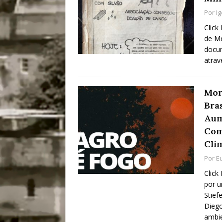
Por
I
Click
de Me
docum
atrav
Mor
Bra
Aum
Com
Cli
Por
E
Click
por u
Stief
Diego
ambi