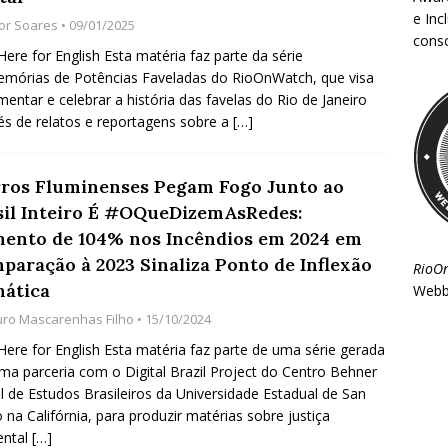
e Inc
gor Soares
• 09/01/2025
consc
 Here for English Esta matéria faz parte da série
mórias de Potências Faveladas do RioOnWatch, que visa
entar e celebrar a história das favelas do Rio de Janeiro
és de relatos e reportagens sobre a
[…]
ros Fluminenses Pegam Fogo Junto ao
sil Inteiro É #OQueDizemAsRedes:
ento de 104% nos Incêndios em 2024 em
paração à 2023 Sinaliza Ponto de Inflexão
RioO
mática
Webb
uro Mascarenhas Filho
• 15/10/2024
 Here for English Esta matéria faz parte de uma série gerada
ma parceria com o Digital Brazil Project do Centro Behner
el de Estudos Brasileiros da Universidade Estadual de San
 na Califórnia, para produzir matérias sobre justiça
ental
[…]