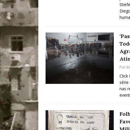
Stief
Diego
hum
‘Pa
Tod
Agr
Ati
Por
B
Click
série
nas r
event
Fol
Fav
Mili