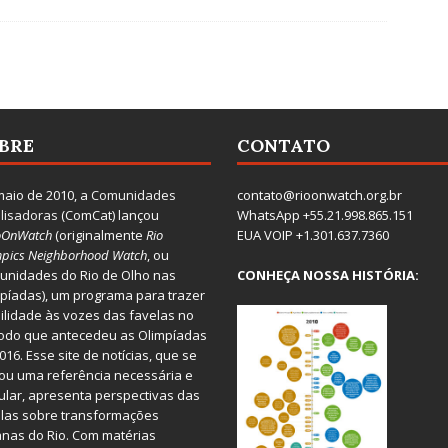
BRE
CONTATO
aio de 2010, a
Comunidades
contato@rioonwatch.org.br
lisadoras
(ComCat) lançou
WhatsApp +55.21.998.865.151
oOnWatch
(originalmente
Ri
o
EUA VOIP +1.301.637.7360
pics Neighborhood Watch
, ou
nidades do Rio de Olho nas
CONHEÇA NOSSA HISTÓRIA:
píadas), um programa para trazer
bilidade às vozes das favelas no
odo que antecedeu as Olimpíadas
016. Esse site de notícias, que se
ou uma referência necessária e
ular, apresenta perspectivas das
las sobre transformações
nas do Rio. Com matérias