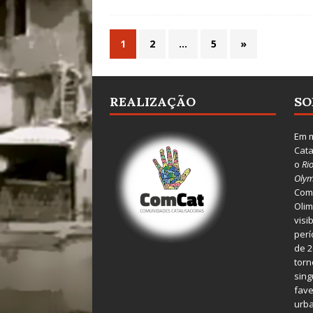
1
2
…
5
»
REALIZAÇÃO
SO
Em m
Cata
o
Ri
Olym
Comu
Olim
visi
perí
de 2
torn
sing
fave
urba