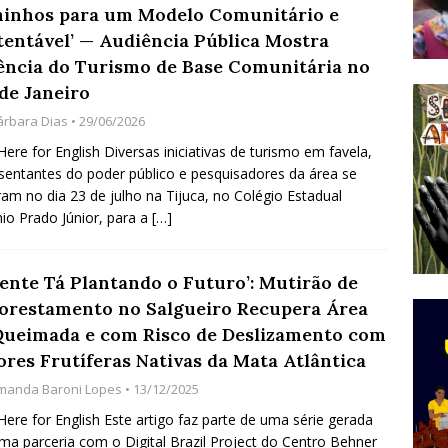
inhos para um Modelo Comunitário e
do Começou com uma Praça em Ramos [OPINIÃO]
tentável’ — Audiência Pública Mostra
ência do Turismo de Base Comunitária no
de Janeiro
tirão Agroecológico com os Povos das Águas Reúne
árbara Dias
• 29/06/2026
lantio e Inauguração da Feira da Praia do Remanso
 Here for English Diversas iniciativas de turismo em favela,
COBERTURA DE EVENTOS
sentantes do poder público e pesquisadores da área se
ram no dia 23 de julho na Tijuca, no Colégio Estadual
ens Fluminenses, Cronicamente Abandonados,
io Prado Júnior, para a
[…]
sórcio Nova Via Mobilidade 10 Anos Após Rio2016
O
Gente Tá Plantando o Futuro’: Mutirão de
lorestamento no Salgueiro Recupera Área
Queimada e com Risco de Deslizamento com
ores Frutíferas Nativas da Mata Atlântica
manda Baroni Lopes
• 13/12/2025
 Here for English Este artigo faz parte de uma série gerada
ma parceria com o Digital Brazil Project do Centro Behner